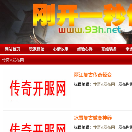
网站首页
玩家经验
心情故事
经验心得
顶级装备
幸
传奇sf发布网
丽江复古传奇轻变
栏目编辑：
传奇sf发布网
发布时间：
冰雪复古微变神器
栏目编辑：
传奇sf发布网
发布时间：