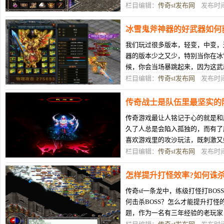
理伤害减少+1%，魔法伤害减少+1
栏目编辑：
传奇sf发布网
发布时间：
冰雪鬼斧神器的好武器如何
我们玩过很多版本，轻变，中变，
器的版本少之又少，特别当你在冰
候，你会当场暴跳起来，因为这武
南冰雪鬼斧神器的好武器如何获得
栏目编辑：
传奇sf发布网
发布时间：
传奇战士是队伍里最坚实的
传奇游戏最让人铭记于心的就是和
久了人总是会陷入孤独的，而有了
喜欢游戏里的攻沙玩法，既刺激又
团队的顶梁柱。如果队伍里有厉害
栏目编辑：
传奇sf发布网
发布时间：
怎样提升打怪效率?如何诛杀B
传奇sf一条龙中，练级打怪打BO
何击杀BOSS？怎么才能提升打
题，作为一名有三年经验的老玩家
保静怡怎样提升打怪效率?如何诛