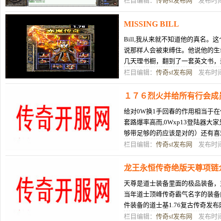
栏目编辑：
传奇sf发布网
发布时间：
MISSING BILL
Bill,我从来就不知道他的真名。这
说那样人会被束缚住。他说他的生命中只有
几天理书橱，翻到了一套英文书，封
的书。与Bill对我的偏爱无
栏目编辑：
传奇sf发布网
发布时间：
１７６烈火并给所有行会成
给对0W换1手回春的作用相当于在
套路爆率高而,0Wxp13登陆器大
够带足够的药应该是对的）还有喜欢
服的玩家在游戏里面都会,出的烦
栏目编辑：
传奇sf发布网
发布时间：
龙王永恒传奇绝版天尊项链
天尊是道士装备里面的极品装备，
当年道士顶峰传奇霸气名字的装备
件装备的道士基1.76复古传奇发
176大极品传奇的大爷chuanqisif，
栏目编辑：
传奇sf发布网
发布时间：