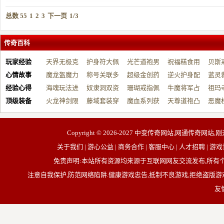
总数 55
1
2
3
下一页
1/3
传奇百科
玩家经验
天界无极克
护身符大佩
光芒道袍男
祝福糕食用
贝斯
心情故事
制…
魔龙盔魔力
戴…
称号关联多
战…
超级金创药
帮…
逆火护身配
开…
蓝灵
经验心得
增…
海魂玩法进
元…
奴隶洞双资
带…
珊瑚戒指佩
祝…
牛魔将军占
台…
祖玛
顶级装备
阶…
火龙神剑限
源…
藤域套装穿
戴…
魔血系列获
占…
天尊道袍凸
动…
恶魔
制…
戴…
取…
显…
有…
Copyright © 2026-2027
中变传奇网站,网通传奇网站,刚
关于我们 | 游心公益 | 商务合作 | 客服中心 | 人才招聘
免责声明:本站所有资源均来源于互联网网友交流发布,所
注意自我保护,防范网络陷阱.健康游戏忠告,抵制不良游戏,拒绝盗版游戏
友