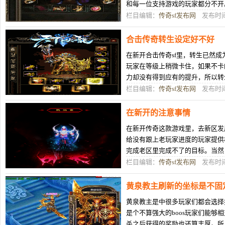
和每一位支持游戏的玩家都分不开
大部分的新鲜血液，基本上都是依
栏目编辑：
传奇sf发布网
发布时间：
合击传奇转生设定好不好
在新开合击传奇sf里，转生已然
玩家在等级上稍微卡住，如果不卡
力却没有得到应有的提升，所以转
增幅会有很大的帮助，这种帮助在
栏目编辑：
传奇sf发布网
发布时间：
在新开的注意事情
在新开传奇这款游戏里，去新区发
给没有跟上老玩家进度的玩家提供
完成老区里完成不了的目标。当然
新区里，他们凭借自身对游戏的理
栏目编辑：
传奇sf发布网
发布时间：
黄泉教主刷新的坐标是不固
黄泉教主是中很多玩家们都会选择挑
是个不算强大的boos玩家们能够
杀之后获得的奖励也还算丰厚。所以