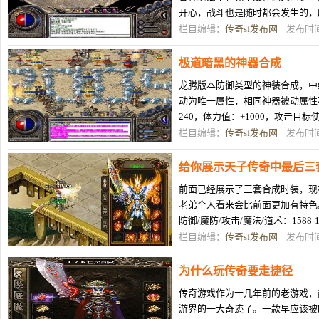
开心，战斗也是随时都会发生的，
安全。在这时候玩家最大的问题就
栏目编辑：
传奇sf发布网
发布时间：
极道暗黑的神器合成
龙腾版本防御类型的神装合成，中级
动为唯一属性，相同神器被动属性
240，体力值：+1000，攻击目
为(最大生命值*30%)的魔法伤害
栏目编辑：
传奇sf发布网
发布时间：
给你展示天子传奇中最后三
前面已经展示了三套合成时装，现
老弟个人看来会比前面更加有特色
防御/魔防/攻击/魔法/道术：1588
物理伤害减少+16%，增加目标爆
栏目编辑：
传奇sf发布网
发布时间：
为什么玩传奇要走捷径
传奇游戏作为十几年前的老游戏，
游界的一大奇迹了。一款早应该被