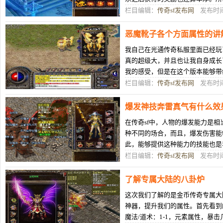
战，不过在众多玩家之中想要找到
栏目编辑：
传奇sf发布网
发布时间：
恶魔靴子各个方面属性的讲
我自己在光通传奇私服里面已经玩
真的超级大，并且也让我自身成长
我的感受，但是在这个版本能够带
面，我可以无忧无虑地做自己，我
栏目编辑：
传奇sf发布网
发布时间：
爆发神技奔雷真气有什么效
在传奇sf中，人物的爆发能力是
种不同的场合，而且，爆发伤害能
此，能够提供这种能力的技能也是
悉的也许就是战士的烈火剑法属于
栏目编辑：
传奇sf发布网
发布时间：
了解专属大陆的八卦炉
这次我们了解的是金币传奇专属大
神器，提升我们的属性。首先看到
魔法/道术：1-1，元素属性，暴击