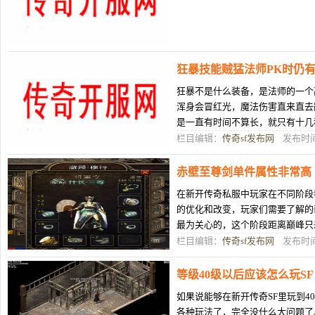
狂暴技能贼猛法师PK时仍
狂暴不是什么装备，是法师的一个
浑身会冒红光，魔法伤害直来直去
是一直有时间不算长，就只有十几
据板上钉钉上风，哪怕对着贴脸打
栏目编辑：
传奇sf发布网
发布时间：
赤壁至尊剑单件属性非常高
在新开传奇私服中玩家在不同阶段
的优化和改变，玩家们需要了解的
最为关心的，这个阶段距离巅峰只
才能够从副本中解脱出来，可以在
栏目编辑：
传奇sf发布网
发布时间：
等级40级以后应该怎么玩SF
如果说能够在新开传奇SF里玩到4
各种玩法了，完全没什么大问题了