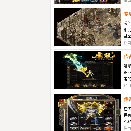
栏
专
我
相
甚
于
栏
传
嘟
职
定
服
栏
传
在
拥
的
曾
栏