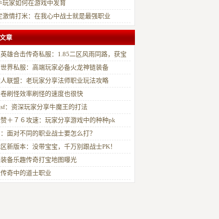
手玩家如何在游戏中发育
定激情打米：在我心中战士就是最强职业
文章
英雄合击传奇私服：1.85二区风雨同路，获宝
归
丽世界私服：高端玩家必备火龙神链装备
散人联盟：老玩家分享法师职业玩法攻略
望卷刷怪效率刷怪的速度也很快
sf：资深玩家分享牛魔王的打法
赞＋７６攻速：玩家分享游戏中的种种pk
属：面对不同的职业战士要怎么打？
战区新版本：没带宝宝，千万别跟战士PK！
逐装备乐趣传奇打宝地图曝光
谈传奇中的道士职业