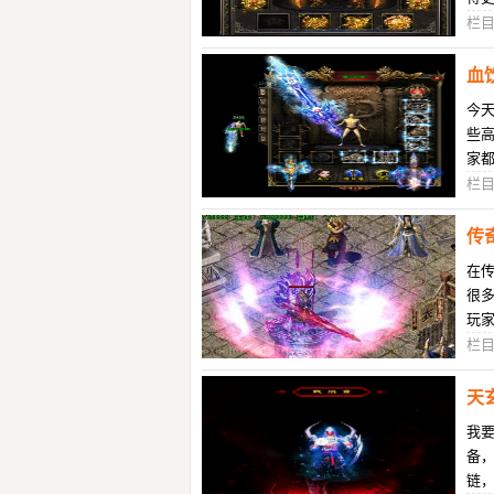
题
栏
血
今天
些
家
力
栏
传
在
很
玩
中
栏
天
我
备
链