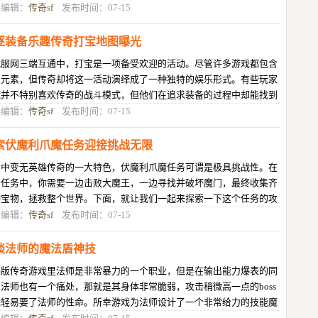
1. 神秘石像神秘石像是我要
目编辑：
传奇sf
发布时间：07-15
逐装备乐趣传奇打宝地图曝光
找服网三端互通中，打宝是一项备受欢迎的活动。尽管许多游戏都包含
宝元素，但传奇却将这一活动演绎成了一种独特的娱乐形式。有些玩家
能并不特别喜欢传奇的战斗模式，但他们在追求装备的过程中却能找到
大的乐趣。接下来，我将为大家
目编辑：
传奇sf
发布时间：07-15
索伏魔利爪魔任务迎接挑战无限
为中变无英雄传奇的一大特色，伏魔利爪魔任务可谓是极具挑战性。在
个任务中，你需要一边击败大魔王，一边寻找并破坏魔门，最终收集齐
种宝物，拯救整个世界。下面，就让我们一起来探索一下这个任务的攻
!第一步：准备工作在开始伏
目编辑：
传奇sf
发布时间：07-15
谈法师的魔法盾神技
爆版传奇游戏里法师是非常暴力的一个职业，但是在输出能力爆表的同
法师也有一个痛处，那就是其身体非常脆弱，攻击稍微高一点的boss
能轻易要了法师的性命。所幸游戏为法师设计了一个非常给力的技能魔
盾，魔法盾能为法师吸收大量的