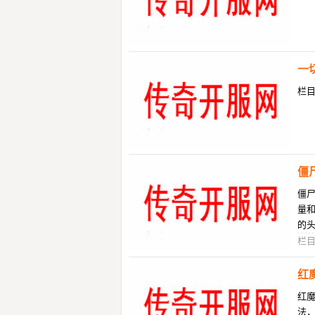
一
栏
僵
僵
量
的
一
栏
红
红
法