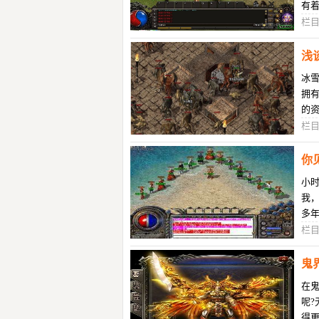
有
家
栏
浅
冰雪
拥
的
栏
你
小
我
多
由
栏
鬼
在
呢
得