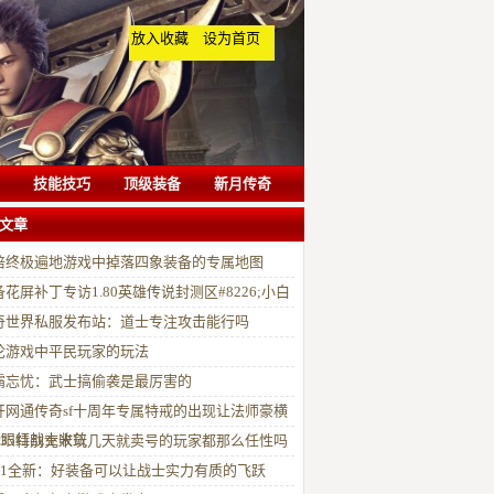
放入收藏
设为首页
技能技巧
顶级装备
新月传奇
文章
倍终极遍地游戏中掉落四象装备的专属地图
备花屏补丁专访1.80英雄传说封测区#8226;小白
奇世界私服发布站：道士专注攻击能行吗
论游戏中平民玩家的玩法
霸忘忧：武士搞偷袭是最厉害的
开网通传奇sf十周年专属特戒的出现让法师豪横
士眼红战士收敛
5535特别充米玩几天就卖号的玩家都那么任性吗
021全新：好装备可以让战士实力有质的飞跃