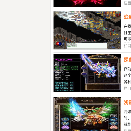
链。
栏
追
在
打
可
极
栏
探
作
这
各
略吧
栏
浅
高
时，
就
法