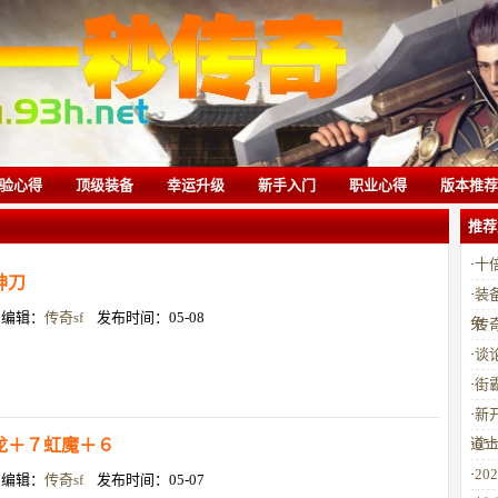
验心得
顶级装备
幸运升级
新手入门
职业心得
版本推荐
推荐
·
十
神刀
·
装
目编辑：
传奇sf
发布时间：05-08
兔
·
传
·
谈
·
街
·
新
道
龙＋７虹魔＋６
·
6
·
2
目编辑：
传奇sf
发布时间：05-07