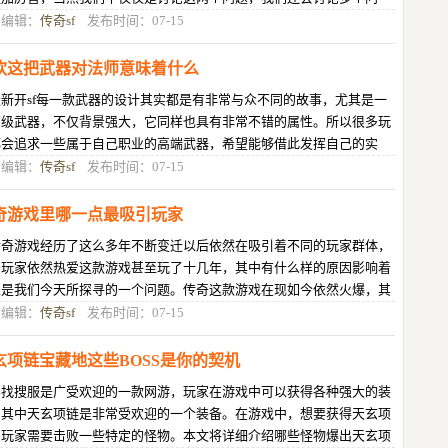
，我觉得玩传奇不能仅仅是个人去
目编辑：
传奇sf
发布时间：07-15
饮这把武器对法师意味着什么
新开sf每一款武器的设计其实都是有非常与众不同的故事，尤其是一
高级武器，不仅背景强大，它同样也具有非常不错的属性。所以很多玩
都会追求一些属于自己职业的高端武器，希望能够借此发挥自己的实
。适合法师使用的武器有很多，而
目编辑：
传奇sf
发布时间：07-15
奇游戏里哪一点最吸引玩家
传奇游戏经历了这么多年不断变迁以后依然在吸引着不同的玩家群体，
多玩家依然热爱这款游戏甚至玩了十几年，其中有什么样的原因影响着
家是我们今天所探寻的一个问题。传奇这款游戏在现如今依然火爆，其
无论是还在副本内容的优化还是
目编辑：
传奇sf
发布时间：07-15
玄项链宝藏地这些BOSS是你的契机
要找搜服是广受欢迎的一款网游，玩家在游戏中可以获得各种强大的装
，其中天玄项链是非常受欢迎的一个装备。在游戏中，想要获得天玄项
，玩家需要击败一些特定的怪物。本文将详细介绍哪些怪物爆出天玄项