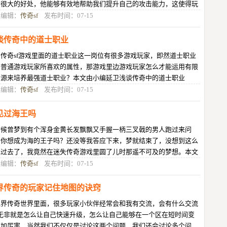
着很大的好处，他能够有效地帮助我们提升自己的攻击能力，这使得玩
在战斗当中能够具备有更强劲的
目编辑：
传奇sf
发布时间：07-15
谈传奇中的道士职业
传奇sf游戏里面的道士职业这一岗位有很多游戏玩家，即然道士职业
有普通游戏玩家所喜欢的属性，那游戏里边游戏玩家怎么才能运用有限
资源来培养最强道士职业？本文由小编延卫浅谈传奇中的道士职业
目编辑：
传奇sf
发布时间：07-15
见过海王吗
时候曾梦到有个浑身金黄长发飘飘又手握一柄三叉戟的男人跑过来问
，你想成为海的王子吗？还没等我答应下来，梦就结束了，没想到这么
年过去了，我竟然在迷失传奇游戏里圆了儿时那遥不可及的梦想。本文
小编顾荷珠你见过海王吗
目编辑：
传奇sf
发布时间：07-15
界传奇的玩家记住地图的诀窍
鬼界传奇世界里面，很多玩家小伙伴经常会和我有交流，会有什么交流
?无非就是怎么让自己快速升级，怎么让自己能够在一个区在短时间变
更加厉害，当然我们不仅仅是讨论这两个问题，我们还会讨论多个问