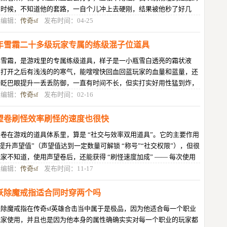
的时候，不知道他的套路，一自个儿冲上去硬刚，结果被他秒了好几
，装备都爆了两件，气得我差点卸载
目编辑：
传奇sf
发布时间：04-25
年雪霜二十多级玩家专属的练级混子位道具
年雪霜，是游戏里的专属练级道具，样子是一小瓶雪白透亮的霜状液
，打开之后有浅浅的的寒气，能嗖嗖快回血回蓝玩家的血量和蓝量，还
一眨巴眼提升一丢丢防御，一直有时间不长，但实打实好用性猛到炸，
取难度不算高，刷二十多级的小怪
目编辑：
传奇sf
发布时间：02-16
望卷刷怪效率刷怪的速度也很快
卷在游戏的道具体系里，算是 “社交与效率双用道具”。它的主要作用
“提升声望值”（声望值达到一定数量可解锁 “称号”“社交权限”），但很
家不知道，使用声望卷后，还能获得 “刷怪速度加成” —— 每次使用
张声望卷，可获
目编辑：
传奇sf
发布时间：11-17
妖除魔戒指适合同时穿两个吗
除魔戒指在传奇sf英雄合击当中属于是极品，因为他适合每一个职业
玩家使用，并且也是因为他本身的属性确确实实对每一个职业的玩家都