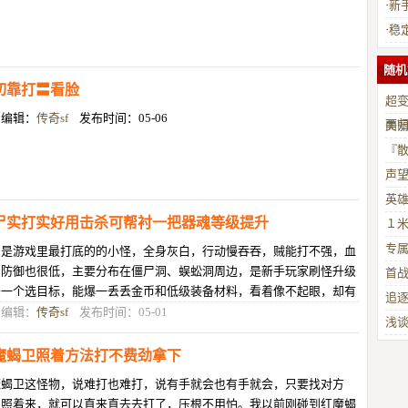
·
新
·
稳
随机
切靠打〓看脸
超变
目编辑：
传奇sf
发布时间：05-06
而
美
『
声
英雄
尸实打实好用击杀可帮衬一把器魂等级提升
１米
专
尸是游戏里最打底的的小怪，全身灰白，行动慢吞吞，贼能打不强，血
和防御也很低，主要分布在僵尸洞、蜈蚣洞周边，是新手玩家刷怪升级
首
头一个选目标，能爆一丢丢金币和低级装备材料，看着像不起眼，却有
追
个隐藏用处，击杀僵尸，是器魂
目编辑：
传奇sf
发布时间：05-01
浅
魔蝎卫照着方法打不费劲拿下
魔蝎卫这怪物，说难打也难打，说有手就会也有手就会，只要找对方
，照着来，就可以直来直去去打了，压根不用怕。我以前刚碰到红魔蝎