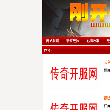
网站首页
玩家经验
心情故事
经
传奇sf
天
栏
屠
栏