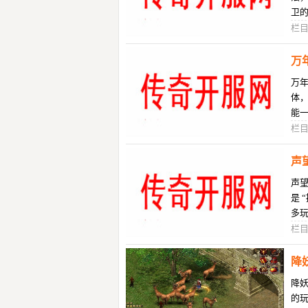
卫
次
栏
万
万
体
能
获
栏
声
声望
是 
多玩
一
栏
降
降妖
的