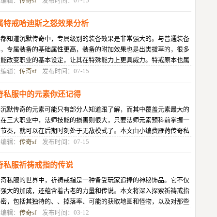
目编辑：
传奇sf
发布时间：07-15
属特戒哈迪斯之怒效果分析
们都知道沉默传奇中，专属级别的装备效果是非常强大的。与普通装备
比，专属装备的基础属性更高，装备的附加效果也是出类拔萃的，很多
至能改变职业的基本设定，让其在特殊能力上更具威力。特戒原本也属
这种类型的装备，但是老版本的
目编辑：
传奇sf
发布时间：07-15
奇私服中的元素你还记得
嘟沉默传奇的元素可能只有部分人知道跟了解，而其中覆盖元素最大的
业在三大职业中，法师技能的损害则很大，只要法师元素预科前掌握一
的节奏，就可以在后期时刻处于无敌模式了。本文由小编费雁荷传奇私
中的元素你还记得
目编辑：
传奇sf
发布时间：07-15
奇私服祈祷戒指的传说
传奇私服的世界中，祈祷戒指是一种备受玩家追捧的神秘饰品。它不仅
有强大的加成，还蕴含着古老的力量和传说。本文将深入探索祈祷戒指
秘密，包括其独特的、、掉落率、可能的获取地图和怪物，以及对那些
经追寻它的玩家们的缅怀。祈祷
目编辑：
传奇sf
发布时间：03-12