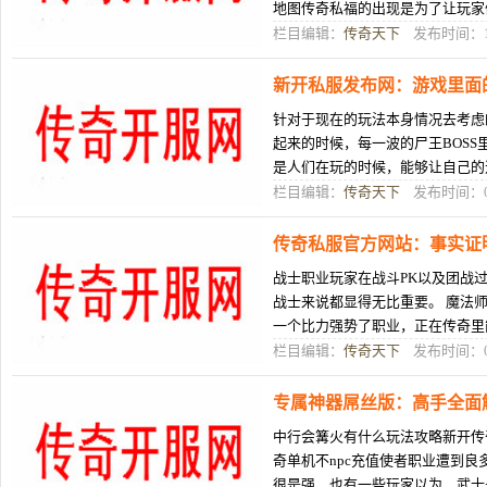
地图传奇私福的出现是为了让玩家
图拥有挑天狱战性，那么那些等级
栏目编辑：
传奇天下
发布时间：10
新开私服发布网：游戏里面
针对于现在的玩法本身情况去考虑
起来的时候，每一波的尸王BOS
是人们在玩的时候，能够让自己的
当玩家们在里面更好的去玩的时候
栏目编辑：
传奇天下
发布时间：08
传奇私服官方网站：事实证
战士职业玩家在战斗PK以及团战
战士来说都显得无比重要。 魔法
一个比力强势了职业，正在传奇里能
网站师了，魔法师天天皆是正在
栏目编辑：
传奇天下
发布时间：08
专属神器屌丝版：高手全面
中行会篝火有什么玩法攻略新开传
奇单机不npc充值使者职业遭到
很是强，也有一些玩家以为，武士