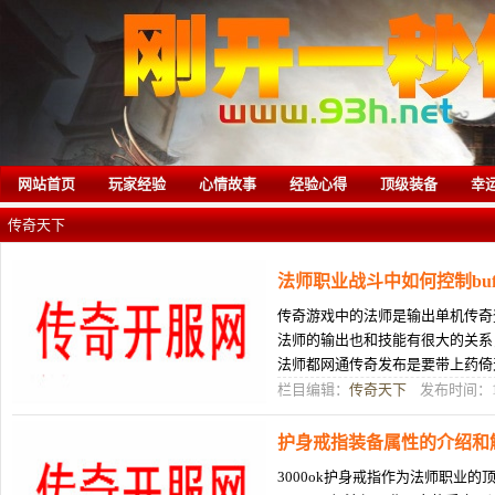
网站首页
玩家经验
心情故事
经验心得
顶级装备
幸
传奇天下
法师职业战斗中如何控制buf
传奇游戏中的法师是输出单机传奇
法师的输出也和技能有很大的关系
法师都网通传奇发布是要带上药倚
果在PK战斗中法师的蓝buff消耗的
栏目编辑：
传奇天下
发布时间：10
护身戒指装备属性的介绍和
3000ok护身戒指作为法师职业