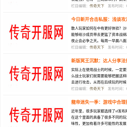
士重要是做为RMB玩家存正在了
栏目编辑：
传奇天下
发布时间：08
今日新开合击私服：浅谈攻
散人玩家如何在中有更好体验？沙
能够给沙成员带去更猛了资本战祸
夜止会必争之天。每周一早晨八面
乡，而沙巴克守乡圆则会誓逝世保
栏目编辑：
传奇天下
发布时间：08
新版冥王沉默：达人分享法
实际上在使用战士的时候，一定要
么战士玩家们就需要能够把握这样
去进行攻击，从而在后续玩的时候
的玩法类型，当然人们在玩的时候
栏目编辑：
传奇天下
发布时间：08
龍帝迷失一季：游戏中合理
近年里，很多玩家都选择了sf发
在这个里面的具备了很多不同的玩
味性，更加有着许多可能性的发展