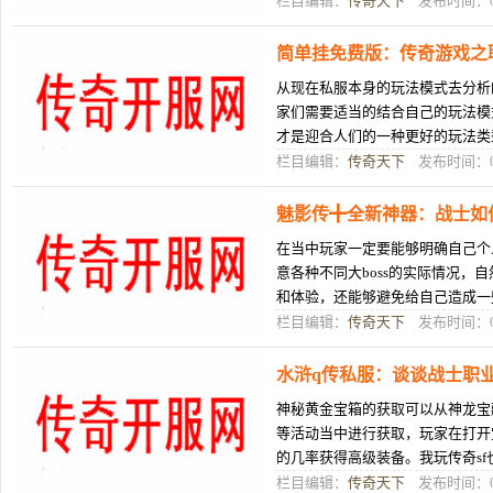
栏目编辑：
传奇天下
发布时间：08
简单挂免费版：传奇游戏之
从现在私服本身的玩法模式去分析
家们需要适当的结合自己的玩法模
才是迎合人们的一种更好的玩法类
的时候，实际上场合的重要性是很
栏目编辑：
传奇天下
发布时间：08
魅影传╋全新神器：战士如
在当中玩家一定要能够明确自己个
意各种不同大boss的实际情况，
和体验，还能够避免给自己造成一
能够在攻击大boss的时候找到合适
栏目编辑：
传奇天下
发布时间：08
水浒q传私服：谈谈战士职
神秘黄金宝箱的获取可以从神龙宝
等活动当中进行获取，玩家在打开
的几率获得高级装备。我玩传奇s
道武士职业，老手降级我便没什么
栏目编辑：
传奇天下
发布时间：08