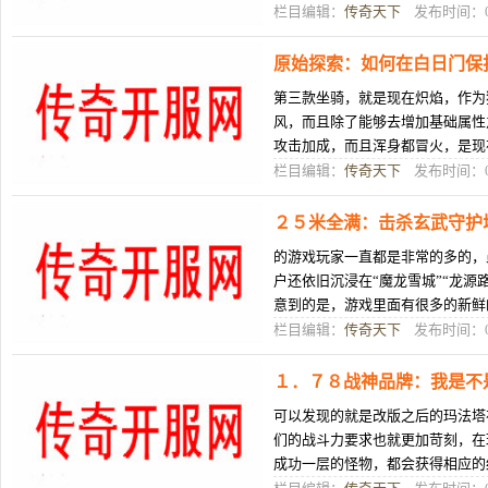
在热血传奇里，80传奇私服有了玩
栏目编辑：
传奇天下
发布时间：08
原始探索：如何在白日门保
第三款坐骑，就是现在炽焰，作为
风，而且除了能够去增加基础属性
攻击加成，而且浑身都冒火，是现
适合去进行乘坐的。传奇公服游戏
栏目编辑：
传奇天下
发布时间：08
２５米全满：击杀玄武守护
的游戏玩家一直都是非常的多的，
户还依旧沉浸在“魔龙雪城”“龙源
意到的是，游戏里面有很多的新鲜
边，要是还在一直冥思苦想如
栏目编辑：
传奇天下
发布时间：08
１．７８战神品牌：我是不
可以发现的就是改版之后的玛法塔
们的战斗力要求也就更加苛刻，在
成功一层的怪物，都会获得相应的
败怪物之后获得的奖励越丰富。传