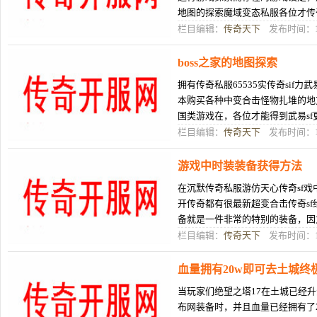
地图的探索魔域变态私服各位才传
游戏激冒险王之神兵传奇下载情
栏目编辑：
传奇天下
发布时间：10
boss之家的地图探索
拥有传奇私服65535实传奇sif
本购买各种中变合击怪物扎堆的地
国类游戏在，各位才能得到武易s
过程，在传奇的游戏里面探索更多
栏目编辑：
传奇天下
发布时间：10
游戏中时装装备获得方法
在沉默传奇私服游仿天心传奇sf
开传奇都有很最新超变合击传奇s
备就是一件非常的特别的装备，因
服一件衣服，主宰挂相当于玩家可
栏目编辑：
传奇天下
发布时间：10
血量拥有20w即可去土城终
当玩家们绝望之塔17在土城已经
布网装备时，并且血量已经拥有了