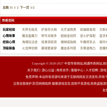
总数 31
1
2
下一页
1/2
传奇百科
玩家经验
天界无极克
护身符大佩
光芒道袍男
祝福糕食用
贝斯
心情故事
制…
魔龙盔魔力
戴…
称号关联多
战…
超级金创药
帮…
逆火护身配
开…
蓝灵
经验心得
增…
海魂玩法进
元…
奴隶洞双资
带…
珊瑚戒指佩
祝…
牛魔将军占
台…
祖玛
顶级装备
阶…
火龙神剑限
源…
藤域套装穿
戴…
魔血系列获
占…
天尊道袍凸
动…
恶魔
制…
戴…
取…
显…
有…
Copyright © 2026-2027
中变传奇网站,网通传奇网站,刚
关于我们 | 游心公益 | 商务合作 | 客服中心 | 人才招聘
免责声明:本站所有资源均来源于互联网网友交流发布,所
注意自我保护,防范网络陷阱.健康游戏忠告,抵制不良游戏,拒绝盗版游戏
友