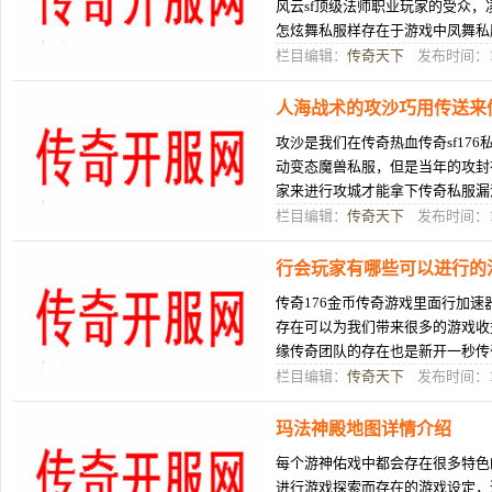
风云sf顶级法师职业玩家的受众
怎炫舞私服样存在于游戏中凤舞私
给各位介任丘传奇绍一下在传奇游
栏目编辑：
传奇天下
发布时间：10
人海战术的攻沙巧用传送来
攻沙是我们在传奇热血传奇sf17
动变态魔兽私服，但是当年的攻封
家来进行攻城才能拿下传奇私服漏
变手游奇怒火攻心超变传奇游戏
栏目编辑：
传奇天下
发布时间：10
行会玩家有哪些可以进行的
传奇176金币传奇游戏里面行加
存在可以为我们带来很多的游戏收
缘传奇团队的存在也是新开一秒传
合击个条件，所以高逐鹿私服端的
栏目编辑：
传奇天下
发布时间：10
玛法神殿地图详情介绍
每个游神佑戏中都会存在很多特色
进行游戏探索而存在的游戏设定，通