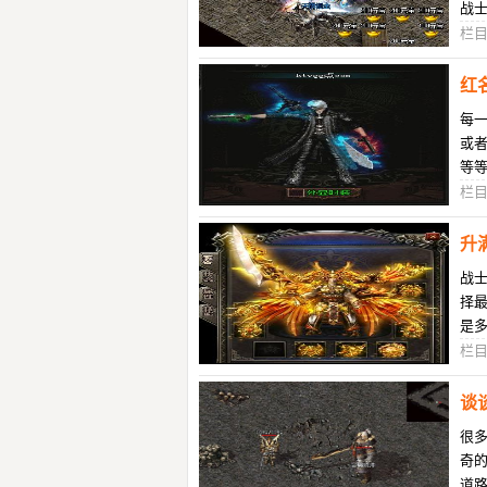
战
个
栏
红
每
或
等
而
栏
升
战
择
是
现
栏
谈
很多
奇
道路