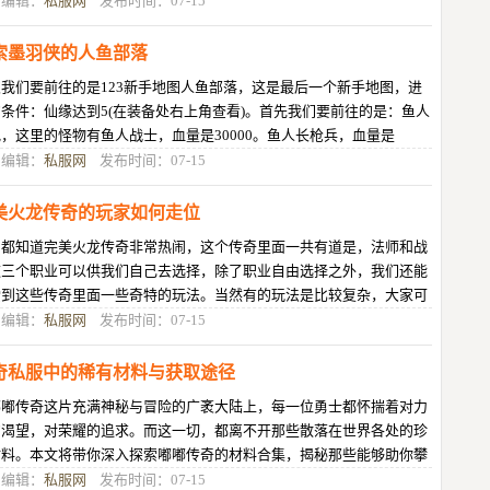
目编辑：
私服网
发布时间：07-15
索墨羽侠的人鱼部落
我们要前往的是123新手地图人鱼部落，这是最后一个新手地图，进
条件：仙缘达到5(在装备处右上角查看)。首先我们要前往的是：鱼人
，这里的怪物有鱼人战士，血量是30000。鱼人长枪兵，血量是
000。外表憨憨的鲤鱼王，血量是350
目编辑：
私服网
发布时间：07-15
美火龙传奇的玩家如何走位
们都知道完美火龙传奇非常热闹，这个传奇里面一共有道是，法师和战
这三个职业可以供我们自己去选择，除了职业自由选择之外，我们还能
索到这些传奇里面一些奇特的玩法。当然有的玩法是比较复杂，大家可
根据自己的个人情况进行选择哦
目编辑：
私服网
发布时间：07-15
奇私服中的稀有材料与获取途径
嘟嘟传奇这片充满神秘与冒险的广袤大陆上，每一位勇士都怀揣着对力
的渴望，对荣耀的追求。而这一切，都离不开那些散落在世界各处的珍
材料。本文将带你深入探索嘟嘟传奇的材料合集，揭秘那些能够助你攀
力量巅峰的关键元素。一、基础
目编辑：
私服网
发布时间：07-15