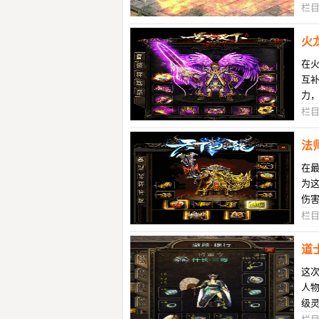
们
栏
火
在
互
力
就
栏
法
在
为
伤
家
栏
道
这
人
级灵
愈