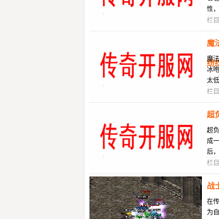
性
少
栏
魔
魔
纷
冰
太低
的
栏
超
超
成
后
多
栏
战
在
为