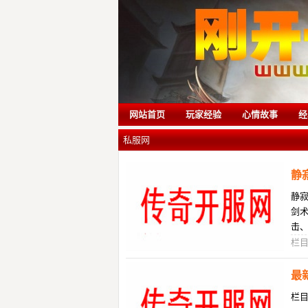
网站首页
玩家经验
心情故事
经
私服网
静
静
剑
击
必
栏
最
栏