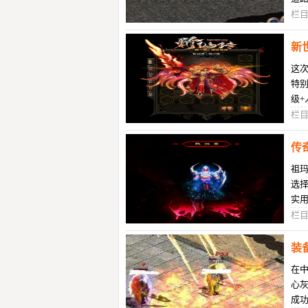
达
栏
新
这
特别
级+
龟之
栏
传
祖玛
选择
实
还
栏
装
在
心
成