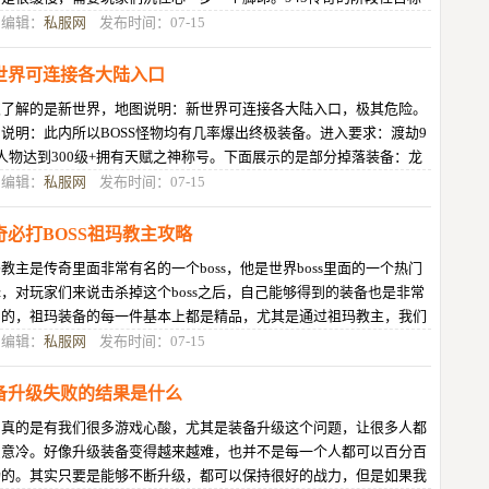
成是非常有利于玩家的满足心理
目编辑：
私服网
发布时间：07-15
世界可连接各大陆入口
次了解的是新世界，地图说明：新世界可连接各大陆入口，极其危险。
说明：此内所以BOSS怪物均有几率爆出终极装备。进入要求：渡劫9
人物达到300级+拥有天赋之神称号。下面展示的是部分掉落装备：龙
盾霸体，基础属性，防御/魔防
目编辑：
私服网
发布时间：07-15
奇必打BOSS祖玛教主攻略
教主是传奇里面非常有名的一个boss，他是世界boss里面的一个热门
，对玩家们来说击杀掉这个boss之后，自己能够得到的装备也是非常
用的，祖玛装备的每一件基本上都是精品，尤其是通过祖玛教主，我们
可以得到很多适合自己的武器，
目编辑：
私服网
发布时间：07-15
备升级失败的结果是什么
中真的是有我们很多游戏心酸，尤其是装备升级这个问题，让很多人都
灰意冷。好像升级装备变得越来越难，也并不是每一个人都可以百分百
功的。其实只要是能够不断升级，都可以保持很好的战力，但是如果我