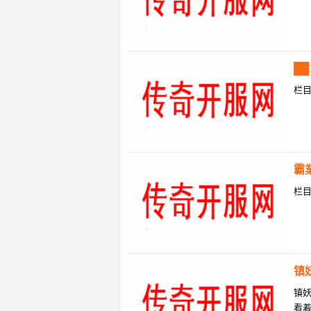
██
栏
霸
栏
镇
镇
看