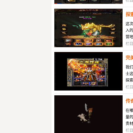
栏
探
这次
入的
营地
90
栏
完
我
士
探
以
栏
传
在
量
贵
上
栏