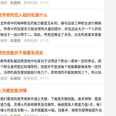
升级失败了会怎么样呢？不变等
目编辑：
私服网
发布时间：07-15
龙传奇的双人组好处是什么
火龙传奇中的每种职业的能力都是互补的，换句话说三种职业进行两两
补，传奇SF的玩家实力就会得到大量的提升，并且远远大于一个人的实
，相当于一加以等于二。因此，传奇还推出了合击，过去的老版本里面
需要大家进行团战才能打完一个
目编辑：
私服网
发布时间：07-15
师的技能并不是都有用处
最新传奇私服这款游戏中玩家对于法师这个职业一直有一定的争议，因
这个职业虽然是比较强势的，但是并不是说每个技能都能够具有一定的
害，法师的高伤害技能就只有几个，而常用的可能就两到三个，所以玩
常常觉得这个职业可玩性不是很
目编辑：
私服网
发布时间：07-15
士天赋技能详情
次我们看到的是传奇新开道士天赋，下面是天赋技能。道术领悟：提高
物道力值，灵魂火符具有概率连击属性，每级提高人物道力值1点，每5
魂火符连击次数+1，该天赋最高30级。回春术：按照天赋等级提升治
术群体治愈术效果，每级提升持