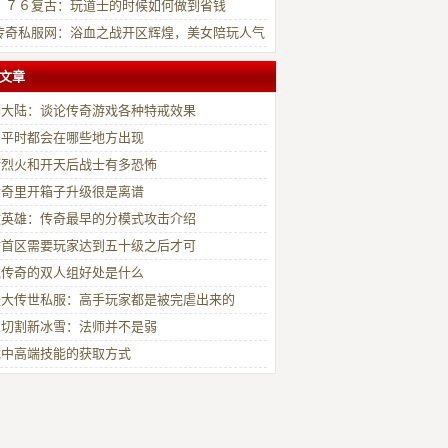
力
．７６复古：玩道士的时候如何做到省钱
传奇私服网：浴血之战开区辉煌，美女陪玩人气
炸！
文章
明大陆：谈论传奇游戏各种特戒效果
名平时都会在哪些地方出现
满烈火和开天后战士有多恐怖
传奇里开箱子升级很是离谱
敌英雄：传奇最早的分模式攻击介绍
站首区需要玩家达到五十级之后才可
龙传奇的双人组好处是什么
盛大传世私服：高手玩家都是被完虐出来的
家切割新冰雪：法师并不是弱
戏中高端技能的获取方式