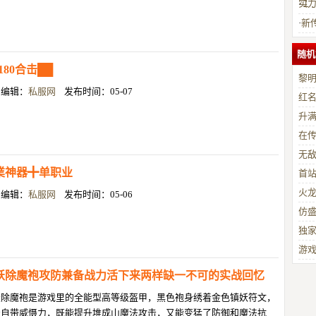
实
·
１
·
新
爆
随机
180合击██
黎
目编辑：
私服网
发布时间：05-07
红
升
在
无
業神器╋单职业
首
火
目编辑：
私服网
发布时间：05-06
仿
独
游
妖除魔袍攻防兼备战力活下来两样缺一不可的实战回忆
妖除魔袍是游戏里的全能型高等级盔甲，黑色袍身绣着金色镇妖符文，
着自带威慑力，既能提升堆成山魔法攻击，又能变猛了防御和魔法抗