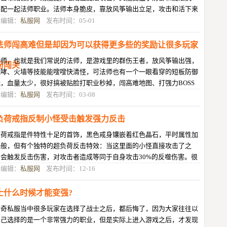
，配一起法师职业。法师本身脆皮，靠放风筝输出立足，攻击和活下来
一样都不行，所以两样都不能缺少
目编辑：
私服网
发布时间：05-01
法师闯高难但是却因为可以获得更多些的奖励让很多玩家
法师，也就是我们常说的法师，是游戏里的群伤王者，放风筝输出强，
纷闯关
咆哮、火墙等技能能嗖嗖快清怪，可法师也有一个一眼看穿的短板防御
，血量太少，很好搞被贴脸打职业秒掉，闯高难地图、打强力BOSS
时候，风险贼老大，但是却因为可
目编辑：
私服网
发布时间：03-08
负荷戒指反制小怪受击触发强力反击
负荷戒指是件特性十足的首饰，黑色戒身镶嵌着红色晶石，平时属性加
一般，但有个独特的超负荷反击特效：当这里面的小怪直接攻击了之
，会触发反击伤害，对攻击者造成等同于自身攻击30%的反噬伤害。很
玩家觉得这戒指没用，毕竟只对小
目编辑：
私服网
发布时间：12-16
士什么时候才能变强?
传奇私服当中很多玩家在选择了战士之后，都后悔了，因为大家往往以
自己选择的是一个非常强力的职业，但是实际上进入游戏之后，才发现