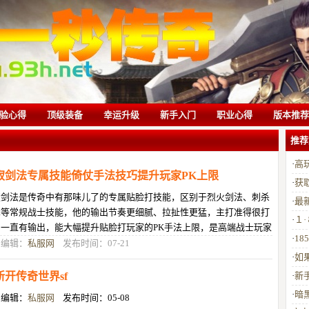
验心得
顶级装备
幸运升级
新手入门
职业心得
版本推荐
推荐
·
高
寂剑法专属技能倚仗手法技巧提升玩家PK上限
·
获
寂剑法是传奇中有那味儿了的专属贴脸打技能，区别于烈火剑法、刺杀
·
最
术等常规战士技能，他的输出节奏更细腻、拉扯性更猛，主打准得很打
·
１
、一直有输出，能大幅提升贴脸打玩家的PK手法上限，是高端战士玩家
·
18
须带的最中心技巧技能。该技能
目编辑：
私服网
发布时间：07-21
·
如
新开传奇世界sf
·
新
·
暗
目编辑：
私服网
发布时间：05-08