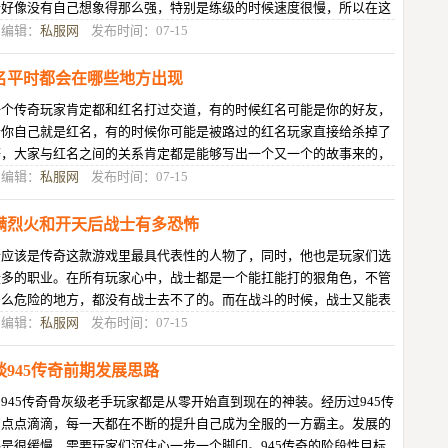
士好像没有自己想象得那么强，特别是练级的时候速度很慢，所以在这
方面来说的话，大家还是需要对
目编辑：
私服网
发布时间：07-15
名平时都会在哪些地方出现
一个传奇玩家肯定都和红名打过交道，有的时候红名可能是你的好友，
者你自己就是红名，有的时候你可能是被路过的红名玩家直接给杀掉了
等，大家与红名之间的关系肯定都是能够写出一个又一个的故事来的，
我们今天要说的就是有关于红名
目编辑：
私服网
发布时间：07-15
满烈火和开天后战士有多恐怖
士应该是传奇这款游戏里最具代表性的人物了，同时，他也是玩家们选
最多的职业。在所有玩家心中，战士都是一个能扛能打的狠角色，不管
多么危险的地方，都没有战士去不了的。而在战斗的时候，战士又能表
得十分勇猛，大有一夫当关万夫
目编辑：
私服网
发布时间：07-15
谈945传奇前期发展思路
945传奇骨灰级老手玩家都是从零开始直到现在的神装。经历过945传
的点点滴滴，每一天都在不断的提升自己成为全服的一方霸主。发展的
是很缓慢，需要玩家们沉住心一步一个脚印。945传奇的阶段性目标