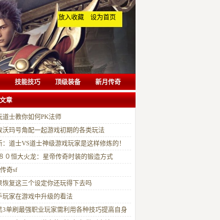
放入收藏
设为首页
技能技巧
顶级装备
新月传奇
文章
玩道士教你如何PK法师
取沃玛号角配一起游戏初期的各类玩法
新：道士VS道士神级游戏玩家是这样修炼的！
·８０恒大火龙：星帝传奇时装的锻造方式
5传奇sf
果恢复这三个设定你还玩得下去吗
手玩家在游戏中升级的看法
黑3单刷最强职业玩家需利用各种技巧提高自身