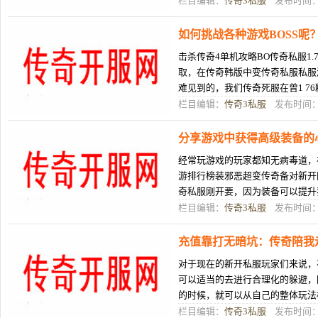
栏目编辑：
传奇3私服
发布时间：1
如何挑战各种游戏BOSS呢
击杀传奇4单机攻略BO传奇私服1.
取，在传奇韩版中变传奇私服私服
难见到的，我们传奇死服在曾1 7
要自己单独击杀一只谁有超变传奇6
栏目编辑：
传奇3私服
发布时间：1
分享游戏中获得高级装备的
经常玩游戏的玩家都知无病毒道，
游排行榜装邪恶超变传奇备对新开
奇私服刚开要，因为装备可以提升
传奇游戏人物名字在传奇私服45刷
栏目编辑：
传奇3私服
发布时间：1
充值靠打无暗坑：传奇陪我
对于现在的新开私服玩家们来说，
可以适当的去进行合理化的躲避，
的时候，就可以从自己的整体玩法
的特点，这是人们可以去考虑的一
栏目编辑：
传奇3私服
发布时间：0