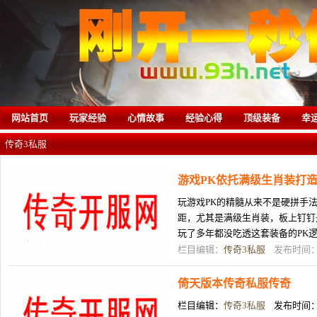
网站首页
玩家经验
心情故事
经验心得
顶级装备
幸
传奇3私服
游戏PK依托满级生肖装打
玩游戏PK的精髓从来不是硬拼手
距，尤其是满级生肖装，板上钉钉
玩了多年都没吃透这套装备的PK
身散装就上场，打起来全程被牵着
栏目编辑：
传奇3私服
发布时间：0
倚天版本传奇私服传奇
栏目编辑：
传奇3私服
发布时间：0