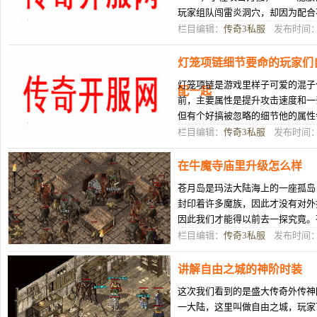
玩家组队闯雷炎洞穴，却因为配合
在这样的副本中，想在这个副本中
栏目编辑：
传奇3私服
发布时间：0
灯笼项链细节要命的玩家们
灯笼项链是游戏里样子可爱的混子
配一起
前，主要属性是提升攻击速度和一
但有个好搞被忽略的细节他的属性
够当心点一下属性配一起，才能让
栏目编辑：
传奇3私服
发布时间：0
在牛魔寺庙里升级怎么样
苍月岛是玛法大陆海上的一座孤岛
封印着许多魔族，因此才没有对外
因此我们才能得以前去一探究竟。
王，为了争夺霸主权，这两大bos
栏目编辑：
传奇3私服
发布时间：0
讲解自由之城的神阶时装
这次我们看到的是盛大传奇外传神
一大陆，这里叫做自由之城，玩家