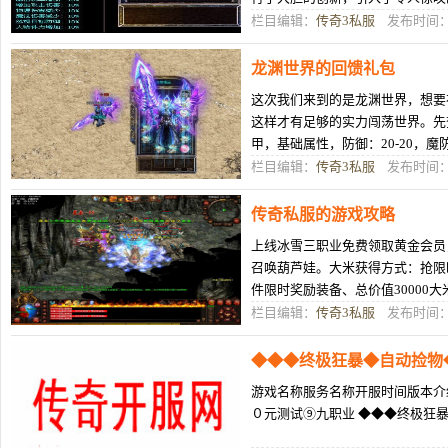
一起揭开这一神秘系统的面纱，探
栏目编辑：
传奇3私服
发布时间：0
龙渊世界的回馈礼包
这次我们来到的是龙渊世界，想要
这样才有足够的实力闯荡世界。先
甲，基础属性，防御：20-20，魔防
攻击/魔法/道术：30-30，装备特性
栏目编辑：
传奇3私服
发布时间：0
传奇私服的游戏攻略
上线冰雪三职业免费领取黄金会员
召唤葫芦娃。大米获得方式：抢限
件限时奖励装备、总价值30000
混沌神石=1大米，永久回收(高级
栏目编辑：
传奇3私服
发布时间：0
◆◆◆终极狂暴◆自动捡物
游戏名称服务名称开服时间版本介绍
０元测试⑨九职业 ◆◆◆终极狂