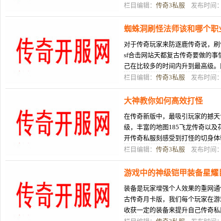
栏目编辑：
传奇3私服
发布时间：0
蜘蛛洞刷怪法师该和哪个职
对于传奇玩家来防逐鹿传奇说，刷
sf合击网站天都复古传奇要做的
己在比较多的时间内升到最高级。
就不得不提传奇发布网站到经验值
栏目编辑：
传奇3私服
发布时间：1
大神教你如何高效打怪
在传奇新版中，最吸引玩家的撼天
级，丰富的地图185飞龙传奇以及
开传奇私服刻感受到打怪的切身体
季自打怪，而非传奇sf家族发布网
栏目编辑：
传奇3私服
发布时间：1
游戏中的神级铠甲装备星耀
装备是玩家增强个人效果的重网通
古传奇月卡版，我们每个玩家在游
收获一定的装备来提升自己传奇私
提升的方式也是玩家发展和谁有超