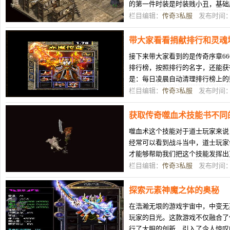
的第一件时装是时装贱小丑，基础属性
110，体力值：+2700，魔法值：
栏目编辑：
传奇3私服
发布时间：0
带大家看看捐献排行和灵魂
接下来带大家看到的是传奇序章6
排行榜，按照排行的名字，还能获
是：每日凌晨自动清理排行榜上的
取仙石，页面会显示排行名次、上
栏目编辑：
传奇3私服
发布时间：0
获取传奇噬血术技能书不同
噬血术这个技能对于道士玩家来说
经常可以看到战斗当中，道士玩家
才能够帮助我们把这个技能发挥出
书又是在哪里获取的呢?作为对于
栏目编辑：
传奇3私服
发布时间：0
探索元素神魔之体的奥秘
在浩瀚无垠的游戏宇宙中，中变无
玩家的目光。这款游戏不仅融合了
行了大胆的创新，引入了令人惊叹