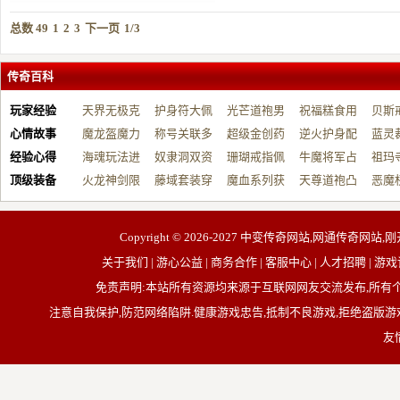
总数 49
1
2
3
下一页
1/3
传奇百科
玩家经验
天界无极克
护身符大佩
光芒道袍男
祝福糕食用
贝斯
心情故事
制…
魔龙盔魔力
戴…
称号关联多
战…
超级金创药
帮…
逆火护身配
开…
蓝灵
经验心得
增…
海魂玩法进
元…
奴隶洞双资
带…
珊瑚戒指佩
祝…
牛魔将军占
台…
祖玛
顶级装备
阶…
火龙神剑限
源…
藤域套装穿
戴…
魔血系列获
占…
天尊道袍凸
动…
恶魔
制…
戴…
取…
显…
有…
Copyright © 2026-2027
中变传奇网站,网通传奇网站,刚
关于我们 | 游心公益 | 商务合作 | 客服中心 | 人才招聘
免责声明:本站所有资源均来源于互联网网友交流发布,所
注意自我保护,防范网络陷阱.健康游戏忠告,抵制不良游戏,拒绝盗版游戏
友