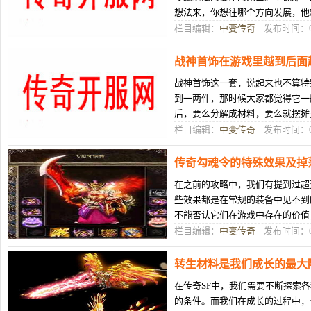
想法来，你想往哪个方向发展，他
路束缚。我以前玩道士的时候，就
栏目编辑：
中变传奇
发布时间：04
战神首饰在游戏里越到后面
战神首饰这一套，说起来也不算特
到一两件，那时候大家都觉得它一
后，要么分解成材料，要么就摆摊
这么多年发现，战神首饰这东西，
栏目编辑：
中变传奇
发布时间：04
传奇勾魂令的特殊效果及掉
在之前的攻略中，我们有提到过超
些效果都是在常规的装备中见不到
不能否认它们在游戏中存在的价值
力的，也是我们战斗时不可或缺的
栏目编辑：
中变传奇
发布时间：07
转生材料是我们成长的最大
在传奇SF中，我们需要不断探索
的条件。而我们在成长的过程中，