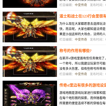
便杀人开红得话，其不良影响是相
栏目编辑：
中变传奇
发布时间：07
道士和战士在123行会里很
为什么现在大家都愿意去选择玩法
快，而且呢，大家也都知道法师是
果是沙战这样的大场合，法师的人
并不是说另外两个职业就没有优势
栏目编辑：
中变传奇
发布时间：07
称号的作用有哪些?
在新开sf游戏里面有些任务做完
一个称号，所以我建议玩家尽可能
没有多大伤害，但有些称号所带来
量的称号，玩家就会出现非常大的
栏目编辑：
中变传奇
发布时间：07
传奇sf里边有很多的游戏设
游戏地图是游戏玩家进行探索和提
在每个地形图的探索，而伴随着時
所需要的便是连续不断的穿梭在每