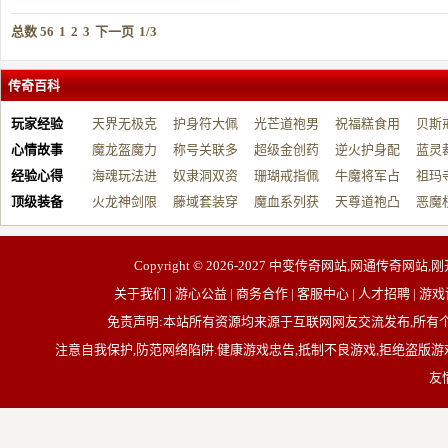
总数 56
1
2
3
下一页
1/3
传奇百科
玩家经验
天界无极克
护身符大佩
光芒道袍男
祝福糕食用
贝斯
心情故事
制…
魔龙盔魔力
戴…
称号关联多
战…
超级金创药
帮…
逆火护身配
开…
蓝灵
经验心得
增…
海魂玩法进
元…
奴隶洞双资
带…
珊瑚戒指佩
祝…
牛魔将军占
台…
祖玛
顶级装备
阶…
火龙神剑限
源…
藤域套装穿
戴…
魔血系列获
占…
天尊道袍凸
动…
恶魔
制…
戴…
取…
显…
有…
Copyright © 2026-2027
中变传奇网站,网通传奇网站,刚
关于我们 | 游心公益 | 商务合作 | 客服中心 | 人才招聘
免责声明:本站所有资源均来源于互联网网友交流发布,所
注意自我保护,防范网络陷阱.健康游戏忠告,抵制不良游戏,拒绝盗版游戏
友