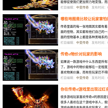
能够促使我们更加努力地变强，而
就跟游戏的难度一样，难度太低，
栏目编辑：
中变传奇
发布时间：07
哪些地图是比较让玩家害怕
传奇里面的每一张地图其实都有着
面的怪物，其实都有他们自己的一
面的怪物基本上都是各种黑暗系的
上都是各式各样的蛇类，所以大家
栏目编辑：
中变传奇
发布时间：07
传奇sf物价对玩家的影响
如果说一款游戏中什么东西是所有
了。游戏中的物价能够在一定程度
喜欢物美价廉，而有些玩家巴不得
种不同的玩家群体，前者是希望在
栏目编辑：
中变传奇
发布时间：07
你在传奇sf游戏里出现过红
很多游戏玩家喜欢传奇sf的原因
很多人喜欢在这个游戏中杀人，假
游戏中便会丧失很多实际意义。但