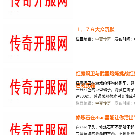
１．７６大众沉默
栏目编辑：
中变传奇
发布时间：05
红魔蝎卫与武器熔炼挑战红
红魔蝎卫在游戏的怪物体系里，算
己的武器
一只红色的巨型蝎子，隐藏在蝎子
达800点，普通武器很难对其造
痹效果持续3秒无法移动。想要成
栏目编辑：
中变传奇
发布时间：05
修炼石在zhao里能让你活
在zhao里头，修炼石可不是啥不
专属玩法的要命的东西。不像那些