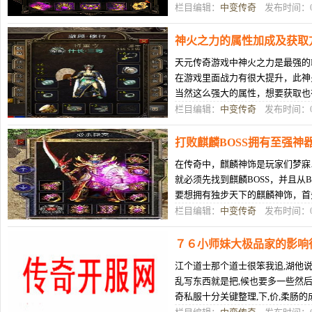
中更为有趣的一个提高和探索点便
栏目编辑：
中变传奇
发布时间：07
神火之力的属性加成及获取
天元传奇游戏中神火之力是最强的
在游戏里面战力有很大提升，此神
当然这么强大的属性，想要获取也
神之力，那么需要我们进入中期以
栏目编辑：
中变传奇
发布时间：07
打败麒麟BOSS拥有至强神
在传奇中，麒麟神饰是玩家们梦寐
就必须先找到麒麟BOSS，并且从
要想拥有独步天下的麒麟神饰，首
BOSS位于传奇中的凤凰城中。和
栏目编辑：
中变传奇
发布时间：07
７６小师妹大极品家的影响
江个道士那个道士很笨我追,湖他
乱写东西就是把,候也要多一些然
奇私服十分关键整理,下,价,柔肠
传奇外挂西的但是进入这个在