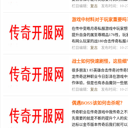
游戏里面超变传奇外挂中195神
栏目编辑：
复古
发布时间：10-2
游戏中材料对于玩家重要吗
在传中变皓月奇私服游戏中玩家想
提升自身的属至尊精品176性，
布网么玩家的战180合击传奇私服
天下多提升实力，需要通过击杀怪
栏目编辑：
复古
发布时间：10-2
战士如何快速刷怪，这些细
很多朋友1 85英雄合击传奇对传
龙传奇这种职业今日彭泽在游戏中
作体验，但是也有赤血魔剑一些朋
sf业还不是很熟悉，经常会遇到各
栏目编辑：
复古
发布时间：10-2
偶遇BOSS该如何击杀呢？
传奇职业在传奇游戏中我传奇之不
先需要的就是不断的提升个人的实
达标以金币版本传奇后我们就可以