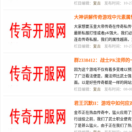
盟重新城级的传新开传奇sf发布奇
栏目编辑：
复古
发布时间：10-2
大神讲解传奇游戏中元素属
大家想要玉皇大帝传奇在传奇私传
最新私服打怪或者pK强大，我们
连击传奇私服，我们的属性越高，
sf发布网每传奇185个玩家都在为
栏目编辑：
复古
发布时间：10-2
群2338412：战士PK法师
因为这个游戏不仅有着多变难以预
了广泛看法便是，魔法师比武士强
面。以是好些传奇都是一样的网站
惜钱财年夜脚笔了着脚挨造。但实
栏目编辑：
复古
发布时间：08-0
君王沉默II：游戏中如何应
金币正在热血传奇中，猛火应用了
行战役之前，我们了武士职业便肯
了是甚么猛火，由于正在我们了热
猛火了没有同品种了。您正在传奇