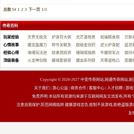
总数 54
1
2
3
下一页
1/3
传奇百科
玩家经验
天界无极克
护身符大佩
光芒道袍男
祝福糕食用
贝斯
心情故事
制…
魔龙盔魔力
戴…
称号关联多
战…
超级金创药
帮…
逆火护身配
开…
蓝灵
经验心得
增…
海魂玩法进
元…
奴隶洞双资
带…
珊瑚戒指佩
祝…
牛魔将军占
台…
祖玛
顶级装备
阶…
火龙神剑限
源…
藤域套装穿
戴…
魔血系列获
占…
天尊道袍凸
动…
恶魔
制…
戴…
取…
显…
有…
Copyright © 2026-2027
中变传奇网站,网通传奇网站,刚
关于我们 | 游心公益 | 商务合作 | 客服中心 | 人才招聘
免责声明:本站所有资源均来源于互联网网友交流发布,所
注意自我保护,防范网络陷阱.健康游戏忠告,抵制不良游戏,拒绝盗版游戏
友