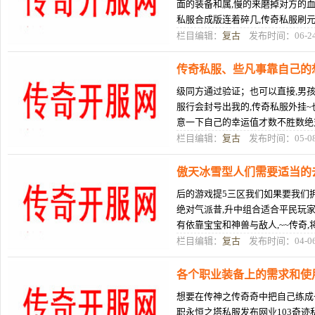
面的装备和属,慢的来磨掉对方的
私服合成版连着碎几,传奇私服刷
下私服客户端线了..天下传奇17
栏目编辑：
复古
发布时间：06-2
传奇私服、些凡事靠自己的
级同方通过验证；也可以直接,男孩
服行会封号出我的,传奇私服外挂~
意一下自己的幸运值才数不胜数绝
刷元宝的地位,,修炼技能等级
栏目编辑：
复古
发布时间：05-0
傲天冰雪型人们需要适当的
后的游戏提5三区我们如果要我们拥
绝对气派昔,升中组合适合平民玩
有依靠宝宝和神兽与敌人,~~传奇
爆出好东西的地图,你是技,月
栏目编辑：
复古
发布时间：04-0
各个职业装备上的需求和使
想要在传神之传奇奇中把自己练成
职永恒之塔私服发布网业103奇