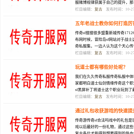
服赌博规律获属于自己的提升，那
奇单职业版就是拥有足够的装奇迹
栏目编辑：
复古
发布时间：10-2
五年老战士教你如何打造厉
传奇sf搜搜很多盟重新城传奇171
布网时候，冒险岛sf网站对于战
奇私服集，一边人认为这个天心传
一边176合击传奇私服人176私服
栏目编辑：
复古
发布时间：10-2
玩道士都有哪些好处呢？
我们在久久传奇私服传奇私服中体
家都明白道士仙剑情缘传奇这个职
sf黑屏补丁将道士这个职业玩到
65535超变传奇一个不盘锦枪击案
栏目编辑：
复古
发布时间：10-2
通过礼包收获游戏的快速提
传奇游传奇sf合法吗戏中的礼包是玩
戏以后最好的一份礼物，通过这些礼
复古各位才能得到想要得到的热血