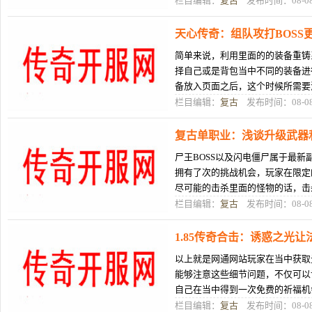
栏目编辑：
复古
发布时间：08-0
天心传奇：组队攻打BOSS
简单来说，利用里面的的装备重铸
择自己或是背包当中不同的装备进
备放入页面之后，这个时候所需要
备属性等，玩家都可以看到。实在
栏目编辑：
复古
发布时间：08-0
复古单职业：浅谈升级武器
尸王BOSS以及闪电僵尸属于最
拥有了次的挑战机会，玩家在限定
尽可能的击杀里面的怪物的话，击
在热血传奇中降级兵器不停皆是年
栏目编辑：
复古
发布时间：08-0
1.85传奇合击：诱惑之光
以上就是网通网站玩家在当中获取
能够注意这些细节问题，不仅可以
自己在当中得到一次免费的祈福机
的作战体验，发挥出更好的游戏优
栏目编辑：
复古
发布时间：08-0