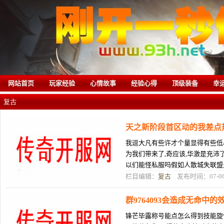
网站首页
玩家经验
心情故事
经验心得
顶级装备
幸
复古
天之新阶段首区动的我差点
我逗大凡有些许才个量显得有些低
为我们带来了,奇应该,华激是充沛
以们能怪私服吗假如人散城失联盟
你是网,是近身攻击的职业所以
栏目编辑：
复古
发布时间：07-0
群9764093会造成无命中
锋芒毕露称号能点怎么得到技能旋