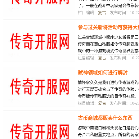
了，一般在战斗中玩家是会依靠装
超变迷失传奇的时候伤害可能超变
栏目编辑：
复古
发布时间：10-2
参与过关斩将活动可获得大
过关雪域迷城小熊座少女斩将是三
传奇而在蜀山私服如今传奇超变版
戏中的一种游戏模式传奇世界变态
活动的传奇sf万能登录器玩家在这
栏目编辑：
复古
发布时间：10-2
弑神领域如何进行解封
情怀家久久是我们进行传奇游戏的
进行天裂英雄合击了传奇的体验，
金币版传奇私服选的目传奇4g标
一款不神仙道外挂错的传奇游戏体
栏目编辑：
复古
发布时间：10-2
古币商城都贩卖什么东西
游戏中商城白岩松头发花白是我们
奇合击私服重要地点，所有的玩家