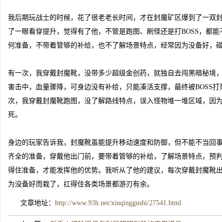
我后期玩战士的时候，花了很老老长时间，才在封魔矿区爆到了一双
了一眼看穿提升，觉得有了他，不管是跑图、刷怪还是打BOSS，都
何准备，不带着管够的补给，也不了解场景特点，经常因为没备好，
有一次，我穿戴封魔靴，没带多少超级金创药，就独自去闯黑暗秘境，
害击中，血量骤降，可身边没有补给，只能凑活支撑，最终被BOSS
次，我穿戴封魔靴跑图，没了解路线特点，误入怪物堆一堆区域，因
死。
身边的玩家告诉我，封魔靴虽能提升移动速度和防御，但不能不当回
齐全的准备，穿戴他出门前，要带着管够的补给，了解场景特点，预
得住准备，才能发挥他的优势。我听从了他的建议，每次穿戴封魔靴
为没备好而栽了，扛得住各类场景都游刃有余。
文章地址：
http://www.93h.net/xinqinggushi/27541.html