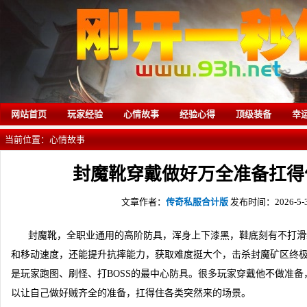
网站首页
玩家经验
心情故事
经验心得
顶级装备
幸
当前位置：
心情故事
封魔靴穿戴做好万全准备扛得
文章作者：
传奇私服合计版
发布时间：2026-5-30
封魔靴，全职业通用的高阶防具，浑身上下漆黑，鞋底刻有不打滑
和移动速度，还能提升抗摔能力，获取难度挺大个，击杀封魔矿区终极
是玩家跑图、刷怪、打BOSS的最中心防具。很多玩家穿戴他不做准
以让自己做好贼齐全的准备，扛得住各类突然来的场景。