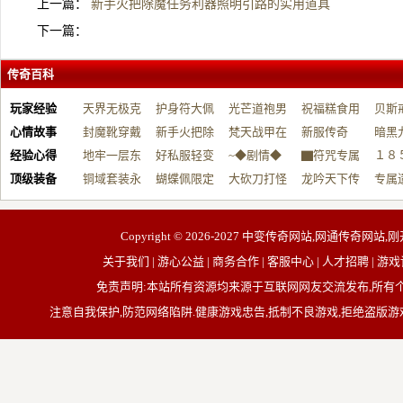
上一篇：
新手火把除魔任务利器照明引路的实用道具
下一篇：
传奇百科
玩家经验
天界无极克
护身符大佩
光芒道袍男
祝福糕食用
贝斯
心情故事
制…
封魔靴穿戴
戴…
新手火把除
战…
梵天战甲在
帮…
新服传奇
开…
暗黑
经验心得
做…
地牢一层东
魔…
好私服轻变
手…
~◆剧情◆
▇符咒专属
１８
顶级装备
用…
铜域套装永
微…
蝴蝶佩限定
无…
大砍刀打怪
＜…
龙吟天下传
血…
专属
久…
规…
全…
奇…
器…
Copyright © 2026-2027
中变传奇网站,网通传奇网站,刚
关于我们 | 游心公益 | 商务合作 | 客服中心 | 人才招聘
免责声明:本站所有资源均来源于互联网网友交流发布,所
注意自我保护,防范网络陷阱.健康游戏忠告,抵制不良游戏,拒绝盗版游戏