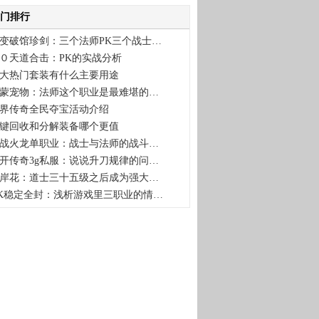
门排行
变破馆珍剑：三个法师PK三个战士…
０天道合击：PK的实战分析
大热门套装有什么主要用途
蒙宠物：法师这个职业是最难堪的…
界传奇全民夺宝活动介绍
键回收和分解装备哪个更值
战火龙单职业：战士与法师的战斗…
开传奇3g私服：说说升刀规律的问…
岸花：道士三十五级之后成为强大…
K稳定全封：浅析游戏里三职业的情…