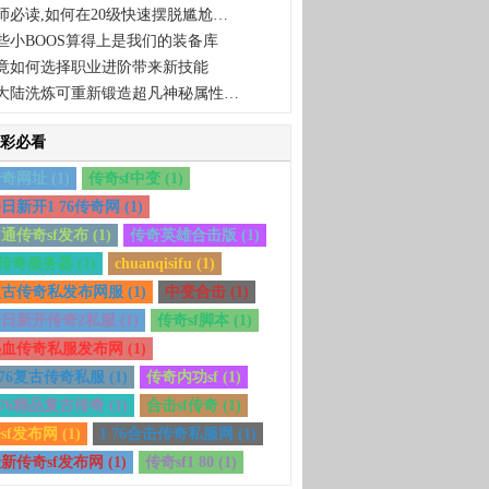
师必读,如何在20级快速摆脱尴尬…
些小BOOS算得上是我们的装备库
竟如何选择职业进阶带来新技能
大陆洗炼可重新锻造超凡神秘属性…
彩必看
奇网址 (1)
传奇sf中变 (1)
日新开1 76传奇网 (1)
通传奇sf发布 (1)
传奇英雄合击版 (1)
f传奇服务器 (1)
chuanqisifu (1)
古传奇私发布网服 (1)
中变合击 (1)
日新开传奇2私服 (1)
传奇sf脚本 (1)
血传奇私服发布网 (1)
 76复古传奇私服 (1)
传奇内功sf (1)
 76精品复古传奇 (1)
合击sf传奇 (1)
sf发布网 (1)
1 76合击传奇私服网 (1)
新传奇sf发布网 (1)
传奇sf1 80 (1)