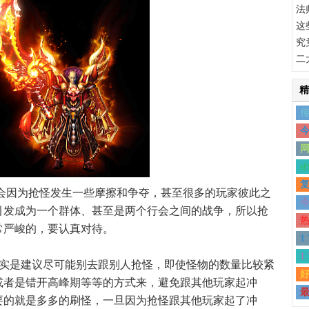
法
这
究
二
精
传
今
网
s
复
间会因为抢怪发生一些摩擦和争夺，甚至很多的玩家彼此之
今
引发成为一个群体、甚至是两个行会之间的战争，所以抢
热
常严峻的，要认真对待。
1
1
实是建议尽可能别去跟别人抢怪，即使怪物的数量比较紧
好
或者是错开高峰期等等的方式来，避免跟其他玩家起冲
最
要的就是多多的刷怪，一旦因为抢怪跟其他玩家起了冲