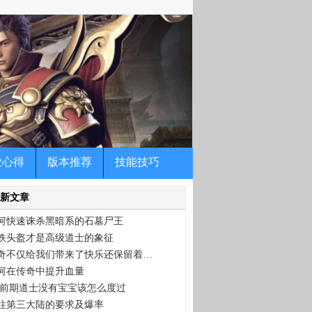
玩家体验什么叫超级变态传奇，我们长期提供微变
！！
业心得
版本推荐
技能技巧
新文章
何快速诛杀黑暗系的石墓尸王
铁头盔才是高级道士的象征
奇不仅给我们带来了快乐还保留着…
何在传奇中提升血量
,前期道士没有宝宝该怎么度过
往第三大陆的要求及爆率