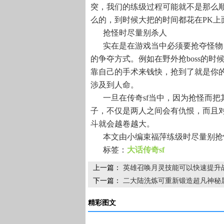
突，我们的练级过程可能就不是那么
么的，到时候大把的时间都花在PK上
抢怪时尽量别杀人
实在是在游戏当中必须要抢夺怪物
的争夺方式。例如在野外抢boss的
靠自己的手术来钱快，抢到了就是你
涉及到人命。
一旦在传奇sf当中，因为抢怪而
子，不仅是两人之间会有仇恨，而且
斗就会越卷越大。
本文由小编束福萍练级时尽量别抢
标签：
大话传奇sf
上一篇：
英雄召唤月灵技能可以快速提升
下一篇：
二大陆洗炼可重新锻造超凡神秘
精彩图文