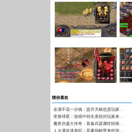
在传奇私服里面如何…
卧龙山庄卧龙庄主击…
猜你喜欢
全满不花一分钱：提升天赋也是玩家…
变身球星：游戏中转生系统对玩家来…
魔兽仿盛大传奇：装备武器属性转移…
１８满攻速单职：富豪捐献带来的游…