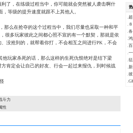
顺利了，在练级过程当中，你可能就会突然被人袭击啊什
热
面，等级的提升速度就跟不上其他人。
.
超
.
８
，那么在抢夺的这个过程当中，我们尽量也采取一种和平
.
各
时候，很多玩家彼此之间都心照不宣的有一个默契，那就是依
.
鸿
的、没抢到的，就帮着你打，不会相互之间进行PK，不会
.
百
.
一
把其他玩家杀死的话，那么这样的生死仇恨绝对是结下梁
.
征
对方肯定会让自己的好友、行会一起过来报仇，到时候战
.
新
.
彼
怪
.
G
战斗力
属性