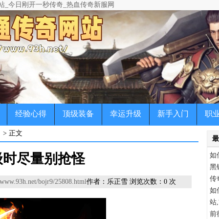
站_今日刚开一秒传奇_热血传奇新服网
变态传奇,超级变态传奇,超变态传奇等版本传奇新开网站,让每一位老传奇私服
宠物传奇，微变传奇，公益传奇，中变传奇，各种版本让玩你一次玩个爽
经验心得
顶级装备
幸运升级
新手入门
职
> 正文
最
级时尽量别抢怪
如
黑
传
//www.93h.net/bojr9/25808.html
作者：乐正雪 浏览次数：
0
次
如
站
前