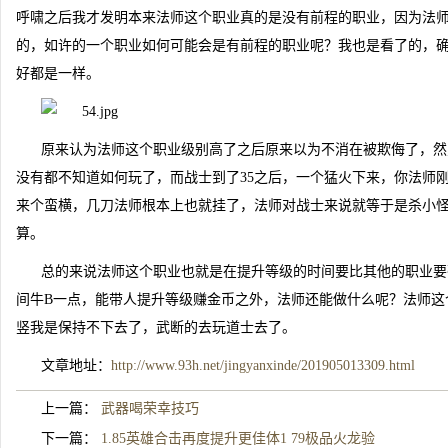
呼啸之后我才发明本来法师这个职业真的是没有前程的职业，因为法
的，如许的一个职业如何可能会是有前程的职业呢？我也是看了的，
好都是一样。
原来认为法师这个职业级别高了之后原来以为不消在被欺侮了，然
没有都不知道如何玩了，而战士到了35之后，一个猛火下来，你法师
来个蛮横，几刀法师根本上也就挂了，法师对战士来说就等于是杀小怪
算。
总的来说法师这个职业也就是在提升等级的时间要比其他的职业要
间牛B一点，能带人提升等级赚金币之外，法师还能做什么呢？法师这
竖我是保持不下去了，武断的去玩道士去了。
文章地址：
http://www.93h.net/jingyanxinde/201905013309.html
上一篇：
武器喝荣幸技巧
下一篇：
1.85英雄合击再度提升更佳体1 79极品火龙验