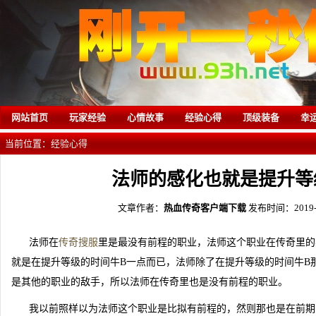
网站首页
玩家经验
心情故事
经验心得
顶级装备
幸
当前位置：
经验心得
法师的感化也就是提升等
文章作者：
热血传奇客户端下载
发布时间：2019-5-
法师在
传奇搜服
里是最没有前程的职业，法师这个职业在传奇里的
就是在提升等级的时间牛B一点而已，法师除了在提升等级的时间牛B
是其他的职业的敌手，所以法师在传奇里也是没有前程的职业。
我以前照样以为法师这个职业是比拟有前程的，然则那也是在前期