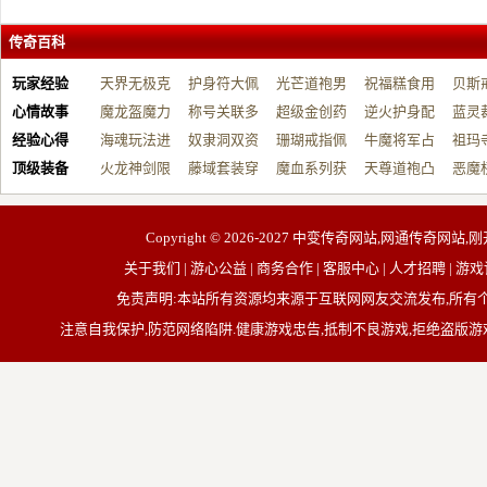
传奇百科
玩家经验
天界无极克
护身符大佩
光芒道袍男
祝福糕食用
贝斯
心情故事
制…
魔龙盔魔力
戴…
称号关联多
战…
超级金创药
帮…
逆火护身配
开…
蓝灵
经验心得
增…
海魂玩法进
元…
奴隶洞双资
带…
珊瑚戒指佩
祝…
牛魔将军占
台…
祖玛
顶级装备
阶…
火龙神剑限
源…
藤域套装穿
戴…
魔血系列获
占…
天尊道袍凸
动…
恶魔
制…
戴…
取…
显…
有…
Copyright © 2026-2027
中变传奇网站,网通传奇网站,刚
关于我们 | 游心公益 | 商务合作 | 客服中心 | 人才招聘
免责声明:本站所有资源均来源于互联网网友交流发布,所
注意自我保护,防范网络陷阱.健康游戏忠告,抵制不良游戏,拒绝盗版游戏