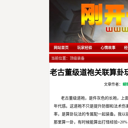
网站首页
玩家经验
心情故事
经
当前位置：
顶级装备
老古董级道袍关联算卦
文章作者：
蝴
老古董级道袍，是件灰色的长袍，上
年代感。这道袍不只是提升防御和法术伤
率，是算卦玩法的专属配一起装备。我以前
那里算一卦，有时候能算出打怪经验+20