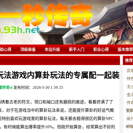
验心得
顶级装备
幸运升级
新手入门
职业心得
版本推荐
推荐
·
武
玩法游戏内算卦玩法的专属配一起装
·
特
·
无
蝶传奇sf
发布时间：2026-5-30 1:59:25
备
·
金
面绣着古老的符文，领口和袖口还有磨损的痕迹，看着挤满了了
·
传
害，对于在游戏当中的算卦玩法来说，还能提升算卦的好运气概
罗
·
如
特别喜欢玩游戏里的算卦玩法，每天都去稳得很区的算卦NPC
·
新
却
·
什
%，有时候能算出爆率提升10%。但刚开始算卦，经常算出不好的