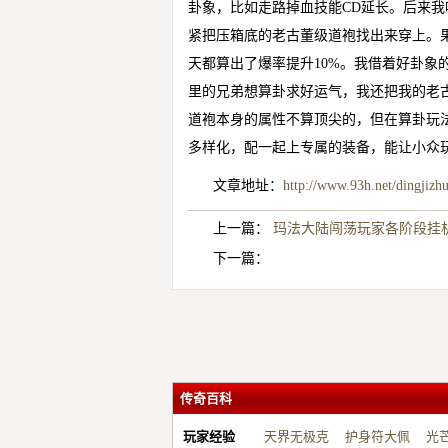
卦象，比如走路掉血技能CD延长。后来
紧把压箱底的老古董级道袍找出来穿上。
天都算出了爆率提升10%。我借着好卦象
里的兄弟想算卦求好运气，我还把我的老
道袍本身的属性不算顶尖的，但在算卦玩
多样化，配一起上专属的装备，能让小众
文章地址：
http://www.93h.net/dingjizh
上一篇：
玛法大陆闯荡玩家各阶段挂
下一篇：
传奇百科
玩家经验
天界无极克
护身符大佩
光