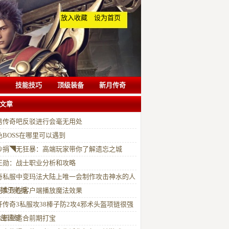
放入收藏
设为首页
技能技巧
顶级装备
新月传奇
文章
易传奇吧反驳进行会毫无用处
色BOSS在哪里可以遇到
沙捐◥无狂暴：高端玩家带你了解遗忘之城
正勋：战士职业分析和攻略
奇私服中变玛法大陆上唯一会制作攻击神水的人
家铺子老板
何实现在客户端播放魔法效果
开传奇3私服攻38棒子防2攻4邪术头盔项链很强
有些遗憾
么职业适合前期打宝