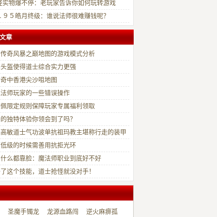
怪实物爆不停：老玩家告诉你如何玩转游戏
１９５皓月终级：谁说法师很难赚钱呢？
文章
羽传奇风暴之巅地图的游戏模式分析
尊头盔使得道士综合实力更强
传奇中香港尖沙咀地图
免法师玩家的一些错误操作
蝶佩限定规则保障玩家专属福利领取
奇的独特体验你领会到了吗？
奇高敏道士气功波单抗祖玛教主堪称行走的装甲
师低级的时候需善用抗拒光环
出什么都靠脸：魔法师职业到底好不好
好了这个技能，道士抢怪就没对手！
圣魔手镯龙
龙源血路闯
逆火麻痹孤