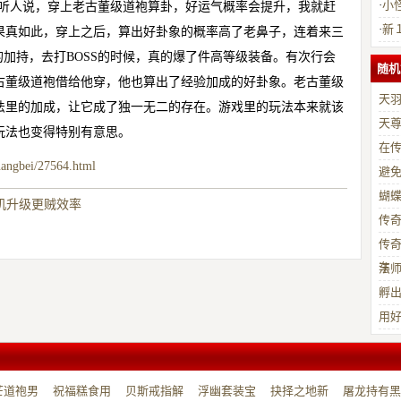
·
小
我听人说，穿上老古董级道袍算卦，好运气概率会提升，我就赶
·
新
果真如此，穿上之后，算出好卦象的概率高了老鼻子，连着来三
的加持，去打BOSS的时候，真的爆了件高等级装备。有次行会
随机
古董级道袍借给他穿，他也算出了经验加成的好卦象。老古董级
天
法里的加成，让它成了独一无二的存在。游戏里的玩法本来就该
天
玩法也变得特别有意思。
在
uangbei/27564.html
避
蝴
机升级更贼效率
传
传
车
法
孵
用
芒道袍男
祝福糕食用
贝斯戒指解
浮幽套装宝
抉择之地新
屠龙持有黑