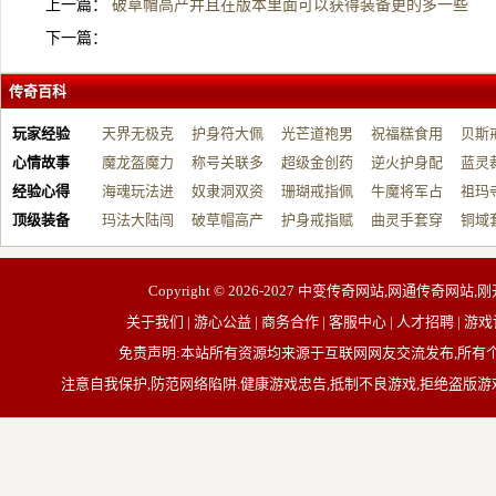
上一篇：
破草帽高产并且在版本里面可以获得装备更的多一些
下一篇：
传奇百科
玩家经验
天界无极克
护身符大佩
光芒道袍男
祝福糕食用
贝斯
心情故事
制…
魔龙盔魔力
戴…
称号关联多
战…
超级金创药
帮…
逆火护身配
开…
蓝灵
经验心得
增…
海魂玩法进
元…
奴隶洞双资
带…
珊瑚戒指佩
祝…
牛魔将军占
台…
祖玛
顶级装备
阶…
玛法大陆闯
源…
破草帽高产
戴…
护身戒指赋
占…
曲灵手套穿
动…
铜域
荡…
并…
能…
戴…
久…
Copyright © 2026-2027
中变传奇网站,网通传奇网站,刚
关于我们 | 游心公益 | 商务合作 | 客服中心 | 人才招聘
免责声明:本站所有资源均来源于互联网网友交流发布,所
注意自我保护,防范网络陷阱.健康游戏忠告,抵制不良游戏,拒绝盗版游戏