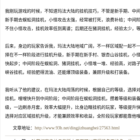
我刚玩游戏的时候，不知道玛法大陆的挂机技巧，不管是新手期、中
新手期去蜈蚣洞挂机，小怪攻击太强，经常被打死，浪费补给；中间
不住小怪攻击，挂机效率低到离谱；后期还在猪洞挂机，经验太少，
后来，身边的玩家告诉我，玛法大陆地域广阔，不一样区域配一起不
择在不一样阶段进行挂机升级，新手期在新手村、银杏山谷挂机，小
快起步；中间阶段在蜈蚣洞、猪洞挂机，小怪堆一堆、经验高，对路
峡谷挂机，经验肥得流油、还能爆顶级装备，兼顾升级和打装备。
我听从了他的建议，在玛法大陆闯荡的时候，根据自己的等级，选择
挂机，嗖嗖快升到中间阶段；中间阶段在蜈蚣洞挂机，攒着等级和装
级，一边刷赤月套，效率大幅提升，比身边瞎挂机的玩家，等级提升
选择对应区域挂机升级，才能兼顾效率和收益，全阶段玩家都能靠他
文章地址：
http://www.93h.net/dingjizhuangbei/27563.html