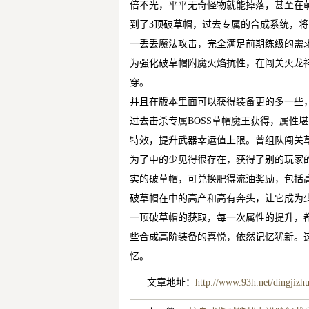
倍不光，平平无奇怪物就能掉落，甚至在
到了3顶破草帽，过去专属的合成系统，
一丢丢魔法攻击，完全满足前期练级的需
为强化破草帽附魔火焰抗性，在闯关火龙
穿。
并且在版本里面可以获得装备更的多一些
过去击杀专属BOSS草帽魔王获得，属性
特效，提升武器幸运值上限。曾组队闯关
为了中的少见得很存在，获得了别的玩家
实的破草帽，可兑换肥得流油奖励，包括
破草帽在中的高产和高有奔头，让它成为
一顶破草帽的获取，每一次属性的提升，
些合成高阶装备的喜悦，依然记忆犹新。
忆。
文章地址：
http://www.93h.net/dingjizh