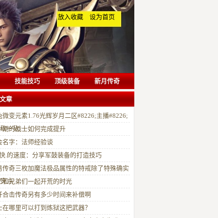
放入收藏
设为首页
技能技巧
顶级装备
新月传奇
文章
微变元素1.76光辉岁月二区#8226;主播#8226;
就砍一砍
中期的战士如何完成提升
会名字：法师经验谈
最.快.的速度：分享军鼓装备的打造技巧
易传奇三枚加魔法极品属性的特戒除了特殊确实
啥亮点
忆和兄弟们一起开荒的时光
开合击传奇另有多少时间来补偿啊
士在哪里可以打到炼狱这把武器？