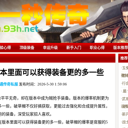
验心得
顶级装备
幸运升级
新手入门
职业心得
版本推荐
推荐
·
玉兔
本里面可以获得装备更的多一些
我
·
前
·
行
通传奇私服
发布时间：2026-5-30 1:59:06
·
.
像平平无奇，却在版本中成为贼抢手装备。版本的爆率机制更为
·
武
多一些，破草帽不仅好搞获取，更能过去强化和合成提升属性，
没
·
浅
用的装备，深受玩家招人喜欢。
·
新
·
战
在版本里面可以获得装备更的多一些，破草帽的爆率是官服的5