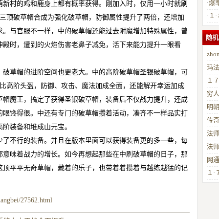
·
爆
萌新村的鸡和鹿身上都有概率获得。刚加入时，仅用一小时就刷
·
１
将三顶破草帽合成为强化破草帽，防御属性提升了两倍，还增加
装
求。与官服不一样，中的破草帽还能过去附魔增加特殊属性，曾
随机
神殿时，遭到的火焰伤害老鼻子减免，活下来能力提升一眼看
zh
玛
，破草帽的进阶空间也更老大。中的高阶破草帽圣银破草帽，可
１
堪比高阶头盔，防御、攻击、魔法加成全面，还能解开幸运加成
穷
草帽魔王，搞定了获得圣银破草帽，装备后不仅战力提升，还成
明朝
的眼馋得很。中还有专门的破草帽攒着活动，凑齐不一样品实打
传
高阶装备和堆成山元宝。
法
少了不行的装备。并且在版本里面可以获得装备更的多一些，每
法
都意味着战力的增长。如今再想起那些在中刷破草帽的日子，那
网
这顶平平无奇草帽，藏着的乐子，也带着着攒着与越练越猛的记
１·
uangbei/27562.html