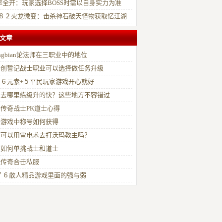
率全开：玩家选择BOSS时需以自身实力为准
·８２火龙微变：击杀神石破天怪物获取忆江湖
备
文章
ongbian论法师在三职业中的地位
法创誓记战士职业可以选择做任务升级
７６元素+５平民玩家游戏开心就好
人去哪里练级升的快？这些地方不容错过
传奇战士PK道士心得
奇游戏中称号如何获得
师可以用雷电术去打沃玛教主吗？
师如何单挑战士和道士
通传奇合击私服
７６散人精品游戏里面的强与弱