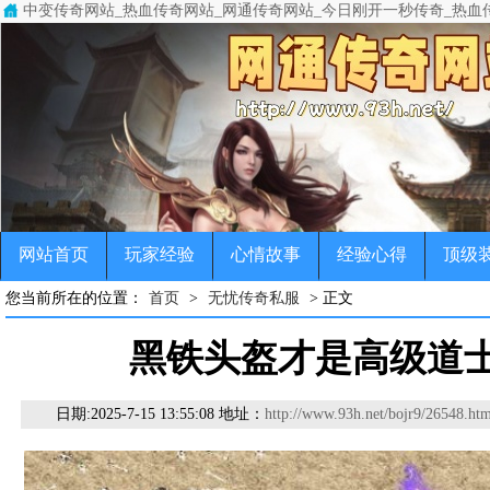
中变传奇网站_热血传奇网站_网通传奇网站_今日刚开一秒传奇_热血
中变传奇网站(www.93h.net)专注于变态传奇,超级变态传奇,超变
传奇，变态传奇，单职业传奇，超变传奇，宠物传奇，微变传奇，公益
网站首页
玩家经验
心情故事
经验心得
顶级
您当前所在的位置：
首页
>
无忧传奇私服
> 正文
黑铁头盔才是高级道
日期:
2025-7-15 13:55:08 地址：
http://www.93h.net/bojr9/26548.htm