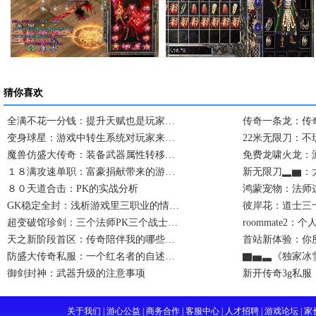
卧龙山庄卧龙庄主击…
复古传奇私服一次完…
猜你喜欢
全满不花一分钱：提升天赋也是玩家…
传奇一条龙：传
变身球星：游戏中转生系统对玩家来…
22米无限刀：不
魔兽仿盛大传奇：装备武器属性转移…
免费龙啸火龙：
１８满攻速单职：富豪捐献带来的游…
新无限刀▂▆：
８０天道合击：PK的实战分析
鸿蒙宠物：法师
GK稳定全封：浅析游戏里三职业的情…
彼岸花：道士三
超变破馆珍剑：三个法师PK三个战士…
roommate2
天之新阶段首区：传奇陪伴我的哪些…
首站新体验：你
防盛大传奇私服：一个红名者的自述…
▇▅▃《独家冰
御剑封神：武器升级的注意事项
新开传奇3g私
关于我们 | 游心公益 | 商务合作 | 客服中心 | 人才招聘 | 游戏