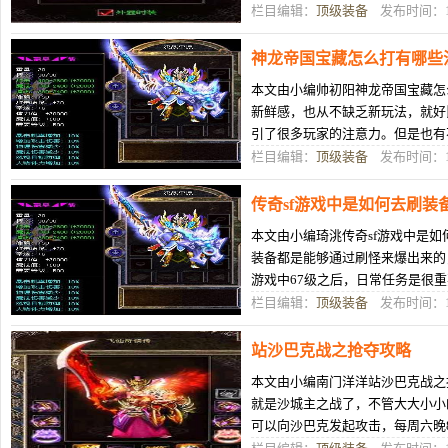
将它买个玩家赚取金币或者是元宝
栏目编辑：
顶级装备
发布时间：12
神龙帝国宝藏怎么打有哪些
本文由小编帅初阳神龙帝国宝藏怎
新鲜感，也从不缺乏新玩法，就好
引了很多玩家的注意力。但是也有
知道怎么玩，所以玩的有些不如意
栏目编辑：
顶级装备
发布时间：12
传奇sf游戏中是如何去刷装
本文由小编琦洮传奇sf游戏中是
装备都是能够通过刷怪来爆出来的
游戏中67级之后，日常任务是很
行升级，这样对于自身的等级提升
栏目编辑：
顶级装备
发布时间：12
站沙巴克战之抢夺攻略
本文由小编南门洋洋站沙巴克战之
就是沙城主之战了，不管大大小小
可以向沙巴克发起攻击，每周六晚8
宫都里面都是以行会玩家占领为主