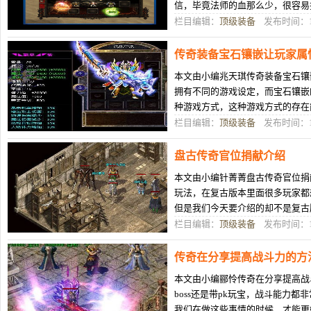
信，毕竟法师的血那么少，很容易
再说了，在传奇里，教主也算得上
栏目编辑：
顶级装备
发布时间：12
传奇装备宝石镶嵌让玩家属
本文由小编兆天琪传奇装备宝石镶
拥有不同的游戏设定，而宝石镶嵌
种游戏方式，这种游戏方式的存在
游戏中的角色得到全面的属性增幅
栏目编辑：
顶级装备
发布时间：12
盘古传奇官位捐献介绍
本文由小编针菁菁盘古传奇官位捐
玩法，在复古版本里面很多玩家都
但是我们今天要介绍的却不是复古
着官位的游戏设置，我们就来一起
栏目编辑：
顶级装备
发布时间：12
传奇在分享提高战斗力的方
本文由小编郦怜传奇在分享提高战
boss还是带pk玩宝，战斗能力
我们在做这些事情的时候，才能更