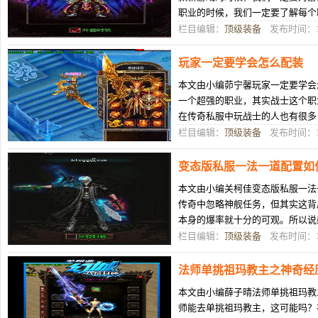
职业的时候，我们一定要了解每个
戏中才能发挥出职业的优点。特别
栏目编辑：
顶级装备
发布时间：12
玩家一定要学会怎么配装
本文由小编茆宁馨玩家一定要学会
一个超强的职业，其实战士这个职
在传奇私服中玩战士的人也有很多
将自己的战士操作的更好的话，也
栏目编辑：
顶级装备
发布时间：12
变态版私服一法一道配置如
本文由小编关柯佳变态版私服一法
传奇中忽略神舰任务，但其实这背
本身的爆率就十分的可观。所以说
下，单挑也可以，但是比较耗时间
栏目编辑：
顶级装备
发布时间：12
法师单挑祖玛教主之神奇经
本文由小编薛子晴法师单挑祖玛教
师能去单挑祖玛教主，这可能吗？