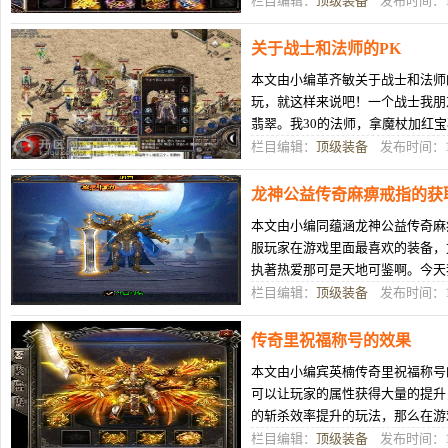
栏目编辑：
顶级装备
发布时间：12
关于战士和法师的PK
本文由小编革齐敏关于战士和法师的
玩，就这样来说吧！一个战士我朋
翡翠。我30的法师，拿魔杖加红
友的半月1级，刺杀满级了而且装
栏目编辑：
顶级装备
发布时间：12
龙神公益传奇麻痹戒指的获
本文由小编同蕴涵龙神公益传奇麻
服玩家在游戏里面最喜欢的装备，
执著热爱那可是天地可鉴啊。今天
戒指的获取和提升的方式，让广大
栏目编辑：
顶级装备
发布时间：12
传奇里祝福称号的效果
本文由小编宾英楠传奇里祝福称号
可以让玩家的属性获得大量的提升
的斩杀效率提升的玩法，那么在游
呢？这就来为大家简单的介绍一下
栏目编辑：
顶级装备
发布时间：12