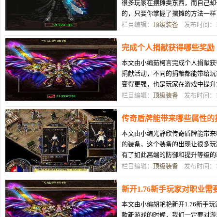
很多玩家在摆摊卖东西，而自己却
的，只要你掌握了摆摊的方法一样
已经靠摆摊赚了很多钱，你还不心
栏目编辑：
顶级装备
发布时间：12
完成个人捐献获得哪些奖励
本文由小编茹柯言完成个人捐献获
捐献活动，不同的捐献都能带给玩
变得更强，也是玩家在游戏中提升
中了解每一个功能系统对玩家的发
栏目编辑：
顶级装备
发布时间：12
传奇盾牌能带来哪些属性的
本文由小编光静欣传奇盾牌能带来
的装备，这个装备的出现让很多玩
有了如此高端的防御和提升等级的
的特殊处位置。那么盾牌装备是否
栏目编辑：
顶级装备
发布时间：12
新开1.76新手玩家对职业
本文由小编胡艳艳新开1.76新手
款新游戏的时候，我们一定要对游