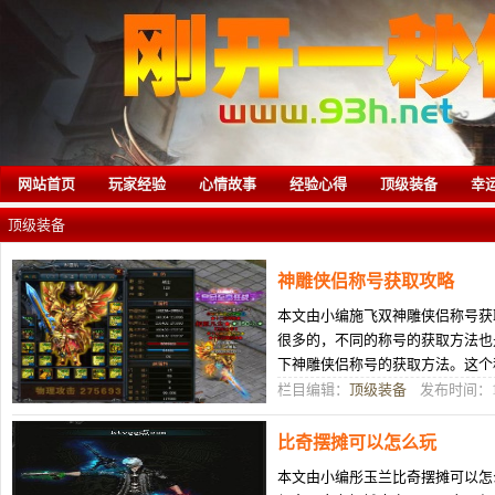
网站首页
玩家经验
心情故事
经验心得
顶级装备
幸
顶级装备
神雕侠侣称号获取攻略
本文由小编施飞双神雕侠侣称号获
很多的，不同的称号的获取方法也
下神雕侠侣称号的获取方法。这个
直获取不成功，这也是因为没有清
栏目编辑：
顶级装备
发布时间：12
比奇摆摊可以怎么玩
本文由小编彤玉兰比奇摆摊可以怎