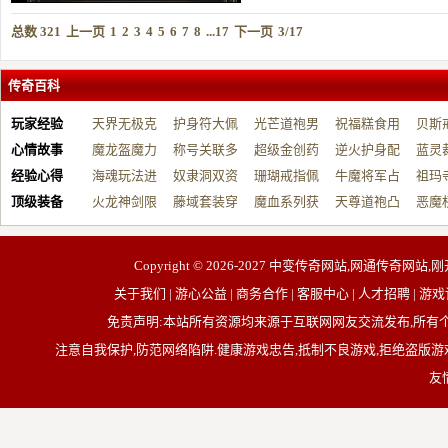
总数 321
上一页
1
2
3
4
5
6
7
8
...17
下一页
3/17
传奇百科
玩家经验
天界无极克
护身符大佩
光芒道袍男
祝福糕食用
贝斯
心情故事
制…
魔龙盔魔力
戴…
称号关联多
战…
超级金创药
帮…
逆火护身配
开…
蓝灵
经验心得
增…
海魂玩法进
元…
奴隶洞双资
带…
珊瑚戒指佩
祝…
牛魔将军占
台…
祖玛
顶级装备
阶…
火龙神剑限
源…
藤域套装穿
戴…
魔血系列获
占…
天尊道袍凸
动…
恶魔
制…
戴…
取…
显…
有…
Copyright © 2026-2027
中变传奇网站,网通传奇网站,刚
关于我们 | 游心公益 | 商务合作 | 客服中心 | 人才招聘
免责声明:本站所有资源均来源于互联网网友交流发布,所
注意自我保护,防范网络陷阱.健康游戏忠告,抵制不良游戏,拒绝盗版游戏
友