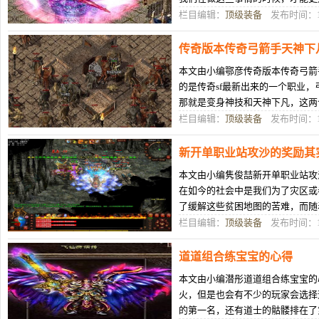
些方法可以提升玩家的战斗力呢？
栏目编辑：
顶级装备
发布时间：12
传奇版本传奇弓箭手天神下
本文由小编鄂彦传奇版本传奇弓箭
的是传奇sf最新出来的一个职业
那就是变身神技和天神下凡，这两
是让玩家眼前一亮了。确实有恶魔
栏目编辑：
顶级装备
发布时间：12
新开单职业站攻沙的奖励其
本文由小编隽俊喆新开单职业站攻
在如今的社会中是我们为了灾区或
了缓解这些贫困地图的苦难，而随
行捐赠，说明了国家的富强和壮大
栏目编辑：
顶级装备
发布时间：12
道道组合练宝宝的心得
本文由小编潜彤道道组合练宝宝的
火，但是也会有不少的玩家会选择
的第一名，还有道士的骷髅排在了