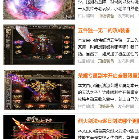
少，比如石墓阵，祖玛阁以及幻境
一大批传奇老玩家，小老弟自然也
子中发布出来了，但是这种上下左
栏目编辑：
顶级装备
发布时间：11
五件独一无二的攻6装备
本文由小编伟红运五件独一无二的
家第一时间想到都有哪些呢？我们
指。当然了，如果加了极品属性的
士大佬喜欢的攻6死神手套和攻6金
栏目编辑：
顶级装备
发布时间：11
荣耀专属副本开启全服限量
本文由小编阮清淑荣耀专属副本开
的天选之子？谁能顺利推开荣耀专
枚稀有勋章收入囊中，刻上自己的
中的人，一起勇往直前，探索未知
栏目编辑：
顶级装备
发布时间：11
烈火剑法vs逐日剑法哪个更
本文由小编葛美荣烈火剑法vs逐
技能方面是有很大优势的，首先是