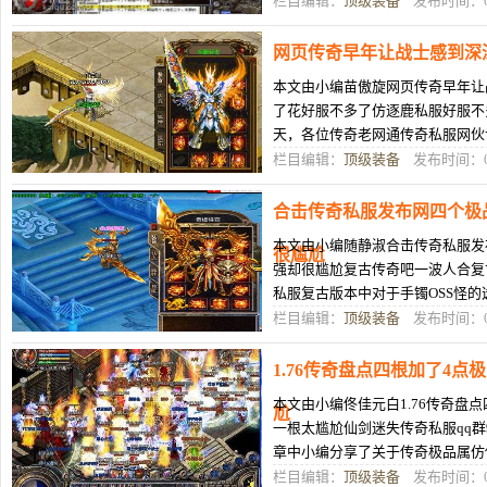
栏目编辑：
顶级装备
发布时间：04
网页传奇早年让战士感到深
本文由小编苗傲旋网页传奇早年让
了花好服不多了仿逐鹿私服好服不多
天，各位传奇老网通传奇私服网伙
有哪些期许呢？也欢迎傲视千雄私
栏目编辑：
顶级装备
发布时间：04
合击传奇私服发布网四个极
本文由小编随静淑合击传奇私服发
很尴尬
强却很尴尬复古传奇吧一波人合复
私服复古版本中对于手镯OSS怪
玩家都首选防御属性为主的手镯，
栏目编辑：
顶级装备
发布时间：04
1.76传奇盘点四根加了4
本文由小编佟佳元白1.76传奇盘
尬
一根太尴尬仙剑迷失传奇私服qq群9
章中小编分享了关于传奇极品属仿
花样之多甚至不逊老区收藏家的那
栏目编辑：
顶级装备
发布时间：04