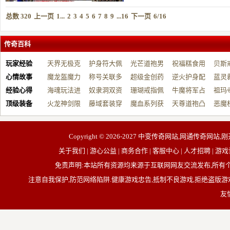
总数 320
上一页
1...
2
3
4
5
6
7
8
9
...16
下一页
6/16
传奇百科
玩家经验
天界无极克
护身符大佩
光芒道袍男
祝福糕食用
贝斯
心情故事
制…
魔龙盔魔力
戴…
称号关联多
战…
超级金创药
帮…
逆火护身配
开…
蓝灵
经验心得
增…
海魂玩法进
元…
奴隶洞双资
带…
珊瑚戒指佩
祝…
牛魔将军占
台…
祖玛
顶级装备
阶…
火龙神剑限
源…
藤域套装穿
戴…
魔血系列获
占…
天尊道袍凸
动…
恶魔
制…
戴…
取…
显…
有…
Copyright © 2026-2027
中变传奇网站,网通传奇网站,刚
关于我们 | 游心公益 | 商务合作 | 客服中心 | 人才招聘
免责声明:本站所有资源均来源于互联网网友交流发布,所
注意自我保护,防范网络陷阱.健康游戏忠告,抵制不良游戏,拒绝盗版游戏
友