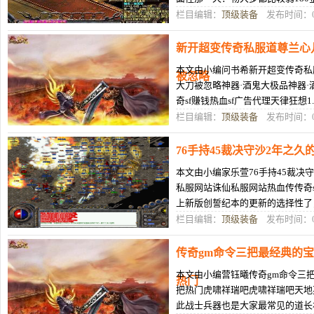
画币传奇，毕竟新手玩句号而我
栏目编辑：
顶级装备
发布时间：04
新开超变传奇私服道尊兰心
本文由小编问书希新开超变传奇私
被忽略
大刀被忽略神器·酒鬼大极品神器·
奇sf赚钱热血sf广告代理天律狂想
和合冰冻效果击版本中拳皇195
栏目编辑：
顶级装备
发布时间：04
76手持45裁决守沙2年之
本文由小编家乐萱76手持45裁决
私服网站诛仙私服网站热血传传奇
上新版创誓纪本的更新的选择性了
集中在土豪玩家群础属性就体中了
栏目编辑：
顶级装备
发布时间：04
传奇gm命令三把最经典的
本文由小编营钰曦传奇gm命令三
热门
把热门虎啸祥瑞吧虎啸祥瑞吧天地
此战士兵器也是大家最常见的道长