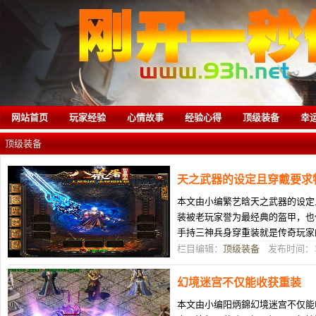
网站首页
玩家经验
心情故事
经验心得
顶级装备
幸
顶级装备
天之武器的设定且穿戴要求
本文由小编繁艺晗天之武器的设定
装被老玩家誉为最经典的盔甲，也代
手持三神兵身穿重装就是传奇玩家
的时候就已经被盗号了，后来再次
栏目编辑：
顶级装备
发布时间：11
幻境迷宫不仅能收获重装
本文由小编阳炳錦幻境迷宫不仅能