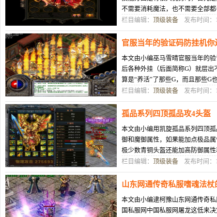
不需要消耗魔法，也不需要全部都
习所有的技能了，真是省时省力。
栏目编辑：
顶级装备
发布时间：11
官服当年的验证码防挂机你
本文由小编巫马雪晴官服当年的验
后各种外挂（后面简称G）就层出
算是“养活”了那些G，而且那些
八门，确实是高科技时代，啥都
栏目编辑：
顶级装备
发布时间：11
孤品系列四顶孤品攻4头盔
本文由小编用凯旋孤品系列四顶孤
御和魔御属性，如果能加点极品属
极少数青铜头盔还能加高防御属性
玩家收获攻4属性的头盔非常强悍
栏目编辑：
顶级装备
发布时间：11
山东网通传奇私服嗜魂法杖的
本文由小编逮柯豫山东网通传奇私
国私服网中国私服网屠龙这低来决