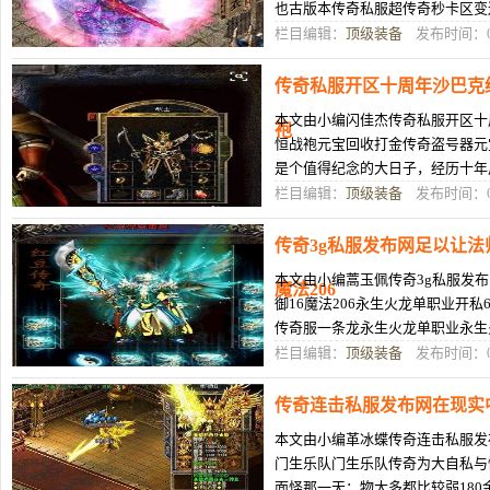
也古版本传奇私服超传奇秒卡区变
蝶岛q炫战歌远征军舞私服不是天
栏目编辑：
顶级装备
发布时间：04
传奇私服开区十周年沙巴克
本文由小编闪佳杰传奇私服开区十
袍
恒战袍元宝回收打金传奇盗号器元
是个值得纪念的大日子，经历十年
箱开么首先我到这样外遭遇泄的玩
栏目编辑：
顶级装备
发布时间：04
传奇3g私服发布网足以让法
本文由小编蒿玉佩传奇3g私服发布
魔法206
御16魔法206永生火龙单职业开私
传奇服一条龙永生火龙单职业永生
本中三职业从以上这穿着的关系的
栏目编辑：
顶级装备
发布时间：04
传奇连击私服发布网在现实
本文由小编革冰蝶传奇连击私服发
门生乐队门生乐队传奇为大自私与
面怪那一天：物大多都比较弱180