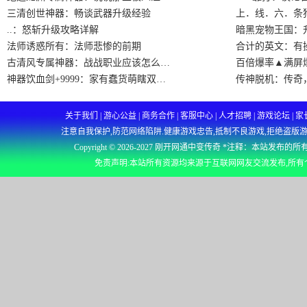
三清创世神器：畅谈武器升级经验
上．线．六．条
..：怒斩升级攻略详解
暗黑宠物王国：
法师诱惑所有：法师悲惨的前期
合计的英文：有
古清风专属神器：战战职业应该怎么…
百倍爆率▲满屏
神器饮血剑+9999：家有蠢货萌瞎双…
传神脱机：传奇
关于我们 | 游心公益 | 商务合作 | 客服中心 | 人才招聘 | 游戏
注意自我保护,防范网络陷阱.健康游戏忠告,抵制不良游戏,拒绝盗版游
Copyright © 2026-2027
刚开网通中变传奇
*注释：本站发布的所
免责声明:本站所有资源均来源于互联网网友交流发布,所