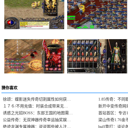
在传奇私服里面如何…
法师的感化也就是提…
卧龙山庄卧龙庄主击…
复古传奇私服一次完…
猜你喜欢
徐颂：蝶影迷失传奇切割属性如何获…
1.85传奇：不
１７６/不用充值：时装合成带来无…
新开中变传奇网
诱惑之光招BOSS：东部王国的地图需…
首站首区：专访1
公益传奇：无双神器传奇幸运抽奖娱…
梁山传奇1.76
绝迹龙渊专属神器：说说那些被人注…
buff靠打：谈