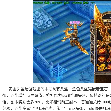
黄金头盔是游戏里的中期防御头盔，金色头盔镶嵌着宝石，
御，还能增加点生命值，抗打能力远超普通头盔，最特别的是
话，副本奖励会多20%，比如祖玛前置副本，普通通关给1000经验
经验，还能多拿1个祖玛碎片，我当年靠这头盔，solo通关祖