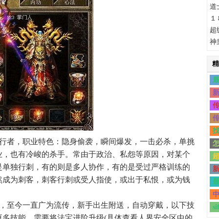
道
１
超
神
精
最
新
传
传
找
行者，职业特色：隐身偷袭，瞬间爆发，一击必杀，单挑
怎
业，也有冷峻的杀手。常由于政治、私怨等原因，对某个
超
是单独行刺，有的则是多人协作，有的是受过严格训练的
新
然成为刺客，刺客行刺或受人指使，或出于私恨，或为钱
最
中
，至今一直广为流传，新手出生附送，自动穿戴，以下技
si
更多技能，需要将法宝进阶升级(具体查看人界安全区中的