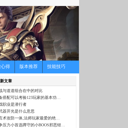
玩家体验什么叫超级变态传奇，我们长期提供微变
！！
业心得
版本推荐
技能技巧
新文章
战与道道组合在中的对比
备搭配可以考验123玩家的基本功…
戏职业是潜行者
武器开光是什么意思
言术攻防一体,法师玩家最爱的绝…
争压力小首选蹲守的小BOOS邪恶钳…