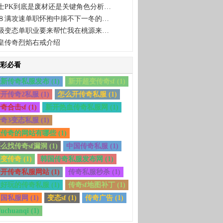
士PK到底是废材还是关键角色分析…
８满攻速单职怀抱中揣不下一冬的…
级变态单职业要来帮忙我在桃源来…
皇传奇烈焰右戒介绍
彩必看
新传奇私服发布 (1)
新开超变传奇sf (1)
开传奇2私服 (1)
怎么开传奇私服 (1)
奇合击sf (1)
新开热血传奇私服网 (1)
奇3变态私服 (1)
传奇的网站有哪些 (1)
么找传奇sf漏洞 (1)
中国传奇私服 (1)
变传奇 (1)
韩国传奇私服发布网 (1)
开传奇私服网站 (1)
传奇私服秒杀 (1)
好玩的传奇私服 (1)
传奇sf地图补丁 (1)
国私服网 (1)
变态sf (1)
传奇广告 (1)
fuchuanqi (1)