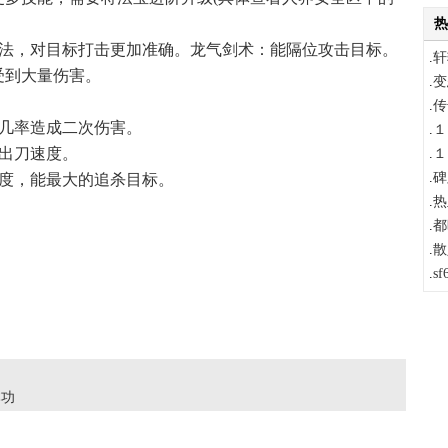
热
法，对目标打击更加准确。龙气剑术：能隔位攻击目标。
.
轩
受到大量伤害。
.
变
.
传
几率造成二次伤害。
.
１
出刀速度。
.
１
.
碑
度，能最大的追杀目标。
.
热
.
都
.
散
.
s
本功