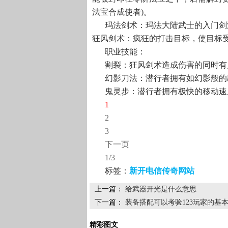
法宝合成使者)。
玛法剑术：玛法大陆武士的入门剑
狂风剑术：疯狂的打击目标，使目标
职业技能：
割裂：狂风剑术造成伤害的同时有
幻影刀法：潜行者拥有如幻影般的
鬼灵步：潜行者拥有极快的移动速
1
2
3
下一页
1/3
标签：
新开电信传奇网站
上一篇：
给武器开光是什么意思
下一篇：
装备搭配可以考验123玩家的基
精彩图文