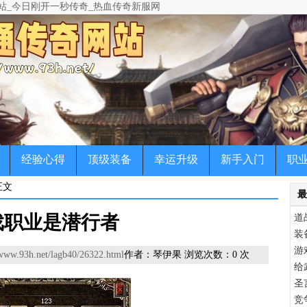
站_今日刚开一秒传奇_热血传奇新服网
变态传奇,超级变态传奇,超变态传奇等版本传奇新开网站,让每一位老传奇私服
宠物传奇，微变传奇，公益传奇，中变传奇，各种版本让玩你一次玩个爽
经验心得
顶级装备
幸运升级
新手入门
职
正文
最
戏职业是潜行者
道
装
游
/www.93h.net/lagb40/26322.html
作者：琴伊果 浏览次数：
0
次
给
圣
竞