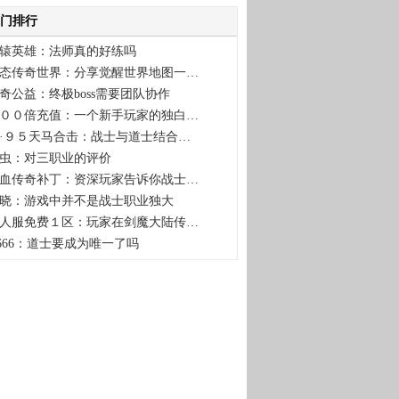
门排行
辕英雄：法师真的好练吗
态传奇世界：分享觉醒世界地图一…
奇公益：终极boss需要团队协作
００倍充值：一个新手玩家的独白…
·９５天马合击：战士与道士结合…
虫：对三职业的评价
血传奇补丁：资深玩家告诉你战士…
晓：游戏中并不是战士职业独大
人服免费１区：玩家在剑魔大陆传…
f666：道士要成为唯一了吗