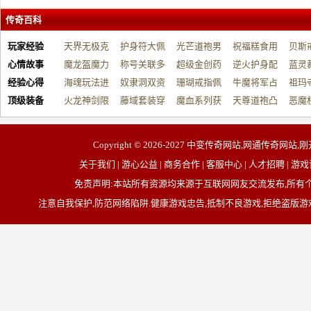
传奇百科
玩家经验
天界无极克
护身符大佩
光芒道袍男
祝福糕食用
贝斯
心情故事
制…
魔龙盔魔力
戴…
称号关联多
战…
超级金创药
帮…
逆火护身配
开…
蓝灵
经验心得
增…
海魂玩法进
元…
奴隶洞双资
带…
珊瑚戒指佩
祝…
牛魔将军占
台…
祖玛
顶级装备
阶…
火龙神剑限
源…
藤域套装穿
戴…
魔血系列获
占…
天尊道袍凸
动…
恶魔
制…
戴…
取…
显…
有…
Copyright © 2026-2027
中变传奇网站,网通传奇网站,刚
关于我们 | 游心公益 | 商务合作 | 客服中心 | 人才招聘
免责声明:本站所有资源均来源于互联网网友交流发布,所
注意自我保护,防范网络陷阱.健康游戏忠告,抵制不良游戏,拒绝盗版游戏