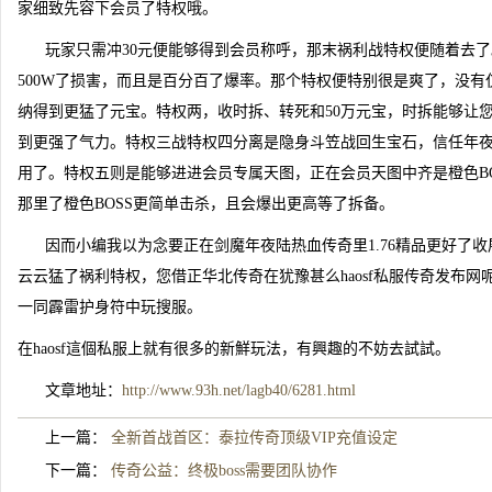
家细致先容下会员了特权哦。
玩家只需冲30元便能够得到会员称呼，那末祸利战特权便随着去
500W了损害，而且是百分百了爆率。那个特权便特别很是爽了，没
纳得到更猛了元宝。特权两，收时拆、转死和50万元宝，时拆能够让
到更强了气力。特权三战特权四分离是隐身斗笠战回生宝石，信任年
用了。特权五则是能够进进会员专属天图，正在会员天图中齐是橙色BO
那里了橙色BOSS更简单击杀，且会爆出更高等了拆备。
因而小编我以为念要正在剑魔年夜陆热血传奇里1.76精品更好了收
云云猛了祸利特权，您借正华北传奇在犹豫甚么haosf私服传奇发布
一同霹雷护身符中玩搜服。
在haosf這個私服上就有很多的新鮮玩法，有興趣的不妨去試試。
文章地址：
http://www.93h.net/lagb40/6281.html
上一篇：
全新首战首区：泰拉传奇顶级VIP充值设定
下一篇：
传奇公益：终极boss需要团队协作