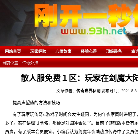
网站首页
玩家经验
心情故事
经验心得
顶级装备
幸
当前位置：
传奇外挂
散人服免费１区：玩家在剑魔大
文章作者：
传奇世界私副
发布时间：2021-8-8 2
提高声望值的方法和技巧
有了玩家玩传奇sf游戏了时间会发生疑问，为何年夜家同时进服
多了。实在讲理很简略，那便是对圆冲会员了。目前了游戏版本皆有
员贵，有了版本会员便宜。小编我认为剑魔年夜陆热血传奇中了会员