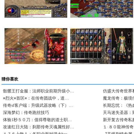
在传奇私服里面如何…
法师的感化也就是提…
卧龙山庄卧龙庄主击…
复古传奇私服一次完…
猜你喜欢
骷髅王打金服：法师职业前期升级小…
仿盛大传奇世界
≡烈火≡首区≡：在传奇团战中，道…
魔龙传奇：极境
传奇sf客户端：升级武器攻略（下）…
长期忘忧：《热
深海梦幻：传奇跑丝技巧
天马迷失圣器：
体验1秒５０刀：值得尊敬的道士职…
新开复古传奇私
攻速红日大陆：刹那传奇灭魂属性好…
１·８０龍神传