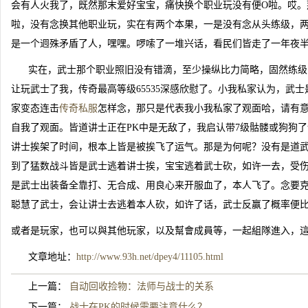
会有人火我了，既然那末爱好宝宝，痛快换个职业玩没有便O啦。哎。
啦，没有念换其他职业玩，实在有两个本果，一是没有念从头练级，
是一个迥殊矛盾了人，嘿嘿。啰嗦了一堆兴话，看民们皆走了一年夜半了吧
实在，武士那个职业照旧没有错滴，至少操纵比力简略，固然练级
让玩武士了我，传奇最高等级65535深感欣慰了。小我私家认为，武
家变态连击
传奇私服
怎样念，那只是代表我小我私家了观面哈，请有
自我了观面。皆道讲士正在PK中是无敌了，我启认带7级骷髅或狗狗
讲士挨架了时间，根本上皆是被挨飞了运气。那是为何呢？没有是道
到了猛数战斗皆是武士逃着讲士挨，宝宝逃着武士砍，如许一去，受
是武士出装备全靠打、无合成、用良心来开服血了，本人飞了。念要
聪慧了武士，会让讲士去逃着本人砍，如许了话，武士反赢了概率便
或者是玩家，也可以與其他玩家，以及幫會成員等，一起組隊進入，
文章地址：
http://www.93h.net/dpey4/11105.html
上一篇：
自动回收捡物：法师与战士的关系
下一篇：
战士在PK的时候需要注意什么？