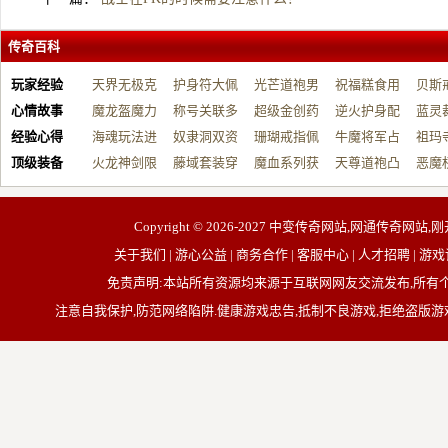
传奇百科
玩家经验
天界无极克
护身符大佩
光芒道袍男
祝福糕食用
贝斯
心情故事
制…
魔龙盔魔力
戴…
称号关联多
战…
超级金创药
帮…
逆火护身配
开…
蓝灵
经验心得
增…
海魂玩法进
元…
奴隶洞双资
带…
珊瑚戒指佩
祝…
牛魔将军占
台…
祖玛
顶级装备
阶…
火龙神剑限
源…
藤域套装穿
戴…
魔血系列获
占…
天尊道袍凸
动…
恶魔
制…
戴…
取…
显…
有…
Copyright © 2026-2027
中变传奇网站,网通传奇网站,刚
关于我们 | 游心公益 | 商务合作 | 客服中心 | 人才招聘
免责声明:本站所有资源均来源于互联网网友交流发布,所
注意自我保护,防范网络陷阱.健康游戏忠告,抵制不良游戏,拒绝盗版游戏