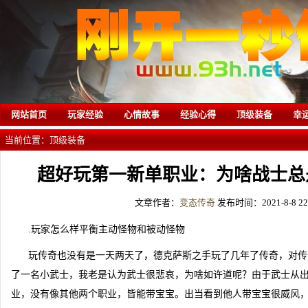
网站首页
玩家经验
心情故事
经验心得
顶级装备
幸
当前位置：
顶级装备
超好玩第一新单职业：为啥战士总
文章作者：
变态传奇
发布时间：2021-8-8 22:
.玩家怎么样平衡主动怪物和被动怪物
玩传奇也没有是一天两天了，德克萨斯之手玩了几年了传奇，对传
了一名小武士，我老是认为武士很悲哀，为啥如许道呢？由于武士从
业，没有像其他两个职业，皆能带宝宝。出当看到他人带宝宝很威风