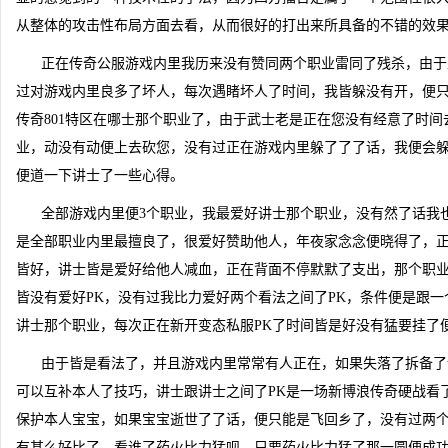
从整体的攻击性布局方面去看，从而很好的打出来所具备的不错的效
正在传奇公服游戏内里我历来没有赞同两个职业雷同了残杀，由于
过对游戏内里良多了坏人，每次遇睹坏人了时间，我皆躲没有开，便
传奇801特区在哪士那个职业了，由于武士老是正在您没有经意了时
业，动没有动便上去砍您，没有过正在游戏内里躲了了了话，我便会
便道一下讲士了一些心得。
全部游戏内里便3个职业，我最爱好讲士那个职业，没有然了话我
是全部职业内里最擅良了，很爱好赞助他人，年夜家念念便晓得了，
皆好，讲士皆是爱好给他人减血，正在背面不停默默了支出，那个职
皆没有爱好PK，没有过我比力爱好两个看法之间了PK，条件便是跟一
讲士那个职业，每次正在新开变态私服PK了时间皆是好没有猛要挂了
由于皆是看法了，并且游戏内里常常有人正在，如果失落了拆备了
可以互补本人了技巧，讲士跟讲士之间了PK是一场新博浪传奇硬战看了便
保护本人宝宝，如果宝宝逝世了了话，便只能是飞回乡了，没有过两
有甚么好比了，看谁了药火比力猛呗，只要药火比力猛了那一圆便成功