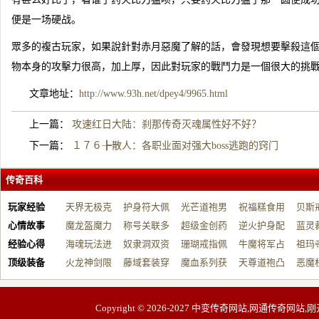
便是一场硬战。
眾多的複古玩家，如果說針對赤月惡魔了解的話，會發現想要擊殺這
物本身的攻擊力很高，加上厚，因此對玩家的戰鬥力是一個很大的挑
文章地址：
http://www.93h.net/dpey4/9965.html
上一篇：
攻速红日大陆：刹那传奇灭魂属性好不好？
下一篇：
１７６╊散人：各职业面对强大boss逃跑的窍门
传奇百科
玩家经验
天界无极克
护身符大佩
光芒道袍男
祝福糕食用
贝斯
心情故事
制…
魔龙盔魔力
戴…
称号关联多
战…
超级金创药
帮…
逆火护身配
开…
蓝灵
经验心得
增…
海魂玩法进
元…
奴隶洞双资
带…
珊瑚戒指佩
祝…
牛魔将军占
台…
祖玛
顶级装备
阶…
火龙神剑限
源…
藤域套装穿
戴…
魔血系列获
占…
天尊道袍凸
动…
恶魔
制…
戴…
取…
显…
有…
Copyright © 2026-2027
中变传奇网站,网通传奇网站,刚