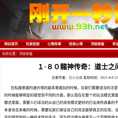
网站首页
玩家经验
心情故事
经验心得
顶级装备
幸
当前位置：
顶级装备
１·８０龍神传奇：道士之
文章作者：
双头血魔
发布时间：2021-8-8 22:
在私服里面的通天塔的副本里面玩的时候，玩家们需要适当的注意
的时候能够明显的感觉到不同的方面，那么现在在整个的玩法模式里
模式里面，需要人们适当的从自己的进攻模式更好的打出来所具备的
本身攻击来看的时候，需要玩家们保证自己的攻击能够真正的实现，
显的感觉到的一种技术性的手法，因为四方擂台是属于一个范围性很