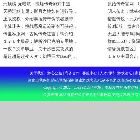
无顶榜·无暗坑：龍蟠传奇游戏中道…
原始传奇官网：
天骄沉默专属：影月之地如何进行寻…
明末传奇：武林
正版授权：介绍泰拉传奇伪装者腰带…
猎魔传说：元力
尘缘迷失：挑战恶魔遗迹副本可获得…
传3私服：盘古
传世私服网：古风传奇狂雷手镯介绍…
天启大陆专属神
１７６小极品：解析沙巴克的专用地…
群8553637：
一夜７次单职业：关于沙巴克攻城的…
情缘沉默首区】
超超超超超变Ｘ变：幻境三大Boss的…
１８０中原合击
关于我们 | 游心公益 | 商务合作 | 客服中心 | 人才招聘 | 游戏
注意自我保护,防范网络陷阱.健康游戏忠告,抵制不良游戏,拒绝盗版游
Copyright © 2022 - 2023
sf123
*注释：本站发布的所有信息
免责声明:本站所有资源均来源于互联网网友交流发布,所