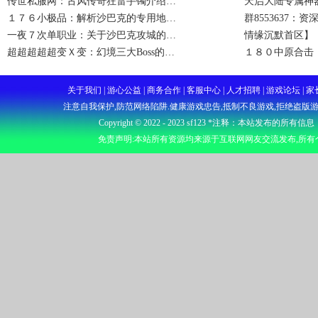
传世私服网：古风传奇狂雷手镯介绍…
天启大陆专属神
１７６小极品：解析沙巴克的专用地…
群8553637：
一夜７次单职业：关于沙巴克攻城的…
情缘沉默首区】
超超超超超变Ｘ变：幻境三大Boss的…
１８０中原合击
关于我们 | 游心公益 | 商务合作 | 客服中心 | 人才招聘 | 游戏
注意自我保护,防范网络陷阱.健康游戏忠告,抵制不良游戏,拒绝盗版游
Copyright © 2022 - 2023
sf123
*注释：本站发布的所有信息
免责声明:本站所有资源均来源于互联网网友交流发布,所