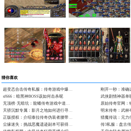
在传奇私服里面如何…
法师的感化也就是提…
卧龙山庄卧龙庄主击…
复古传奇私服一次完…
猜你喜欢
超变态合击传奇私服：传奇游戏中爆…
刚开一秒：准确
sf666：暗黑神BOSS该如何击杀呢
武侠剧情神器单
无顶榜·无暗坑：龍蟠传奇游戏中道…
原始传奇官网：
天骄沉默专属：影月之地如何进行寻…
明末传奇：武林
正版授权：介绍泰拉传奇伪装者腰带…
猎魔传说：元力
尘缘迷失：挑战恶魔遗迹副本可获得…
传3私服：盘古