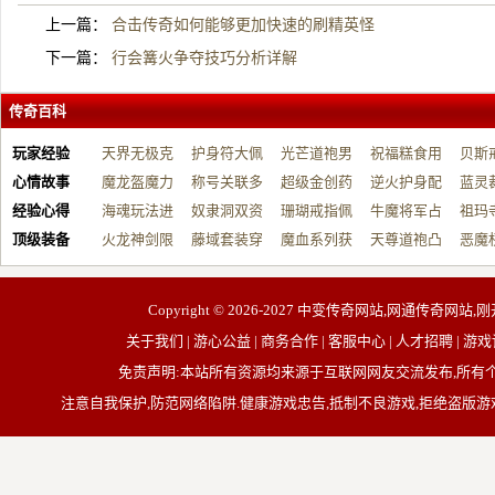
上一篇：
合击传奇如何能够更加快速的刷精英怪
下一篇：
行会篝火争夺技巧分析详解
传奇百科
玩家经验
天界无极克
护身符大佩
光芒道袍男
祝福糕食用
贝斯
心情故事
制…
魔龙盔魔力
戴…
称号关联多
战…
超级金创药
帮…
逆火护身配
开…
蓝灵
经验心得
增…
海魂玩法进
元…
奴隶洞双资
带…
珊瑚戒指佩
祝…
牛魔将军占
台…
祖玛
顶级装备
阶…
火龙神剑限
源…
藤域套装穿
戴…
魔血系列获
占…
天尊道袍凸
动…
恶魔
制…
戴…
取…
显…
有…
Copyright © 2026-2027
中变传奇网站,网通传奇网站,刚
关于我们 | 游心公益 | 商务合作 | 客服中心 | 人才招聘
免责声明:本站所有资源均来源于互联网网友交流发布,所
注意自我保护,防范网络陷阱.健康游戏忠告,抵制不良游戏,拒绝盗版游戏