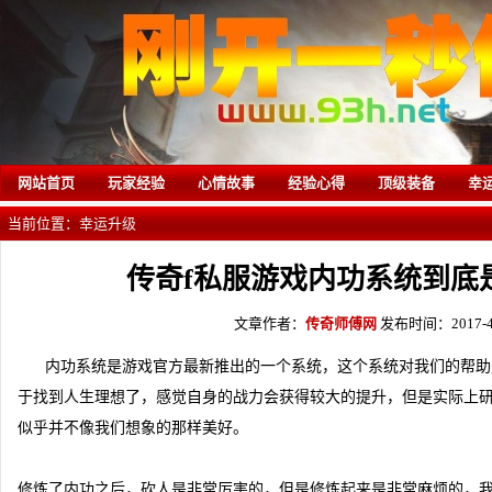
网站首页
玩家经验
心情故事
经验心得
顶级装备
幸
当前位置：
幸运升级
传奇f私服游戏内功系统到底
文章作者：
传奇师傅网
发布时间：2017-4
内功系统是游戏官方最新推出的一个系统，这个系统对我们的帮助
于找到人生理想了，感觉自身的战力会获得较大的提升，但是实际上
似乎并不像我们想象的那样美好。
修炼了内功之后，砍人是非常厉害的，但是修炼起来是非常麻烦的，