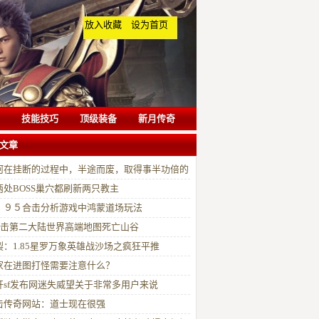
放入收藏
设为首页
技能技巧
顶级装备
新月传奇
文章
何在挂断的过程中，半途而废，取得事半功倍的
果
两处BOSS巢穴都刷新两只教主
．９５合击分析游戏中鸿蒙道场玩法
00击第二大陆世界高端地图死亡山谷
裂：1.85星罗万象英雄战沙场之疯狂平推
家在进图打怪需要注意什么？
开sf发布网迷失威望关于非常多用户来说
击传奇网站：道士现在很强