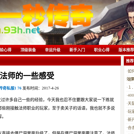
验心得
顶级装备
幸运升级
新手入门
职业心得
版本推荐
推荐
·
如
法师的一些感受
效
·
这
·
１
传奇私服1 76
发布时间：2017-4-26
·
4
发过许多自己一些的经验，今天我也忍不住要跟大家说一下练就
·
天
那些刚接触法师职业的玩家，至于卖关子的话语，我也就不多说
·
玩
容。
·
新
·
合
以直接去僵尸洞里面升级了，但是在僵尸洞里面要注意了，法师