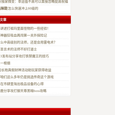
新独家微变：幸运值不高可以直接忽略提高祝福
的来源
玩家是怎么快速冲上60级的
文章
易讲述打祖玛里面怪物的一些经验！
态神器狂吸血再闯第一关外探险记
什么中高级别的法师，还是会用雷电术？
有圣言术的法师不好打道士
奇3发布站分享攻打铁禁魔王的技巧
上一根烟
的长袍真假财神活动助玩家获得收益
何咱们这么多年仍是挑选传奇这个游戏
么在市肆里淘出极品设备的心得
鹿分享攻打御天尊黑暗boss攻略