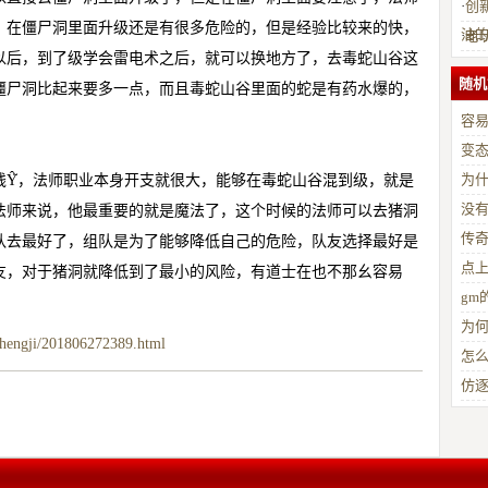
·
创
，在僵尸洞里面升级还是有很多危险的，但是经验比较来的快，
油
·
老
以后，到了级学会雷电术之后，就可以换地方了，去毒蛇山谷这
随机
僵尸洞比起来要多一点，而且毒蛇山谷里面的蛇是有药水爆的，
容
变
为
Ŷ֮，法师职业本身开支就很大，能够在毒蛇山谷混到级，就是
没
法师来说，他最重要的就是魔法了，这个时候的法师可以去猪洞
传
队去最好了，组队是为了能够降低自己的危险，队友选择最好是
点
友，对于猪洞就降低到了最小的风险，有道士在也不那幺容易
gm
为
shengji/201806272389.html
怎
仿逐