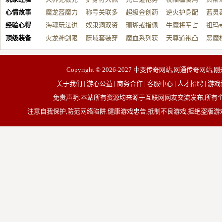
心情故事
制…
魔龙盔魔力
戴…
称号关联多
战…
超级金创药
帮…
逆火护身配
开…
蓝灵
经验心得
增…
海魂玩法进
元…
奴隶洞双资
带…
珊瑚戒指佩
祝…
牛魔将军占
台…
祖玛
顶级装备
阶…
火龙神剑限
源…
藤域套装穿
戴…
魔血系列获
占…
天尊道袍凸
动…
恶魔
制…
戴…
取…
显…
有…
Copyright © 2026-2027
中变传奇网站,网通传奇网站,刚
关于我们 | 游心公益 | 商务合作 | 客服中心 | 人才招聘
免责声明:本站所有资源均来源于互联网网友交流发布,所
注意自我保护,防范网络陷阱.健康游戏忠告,抵制不良游戏,拒绝盗版游戏