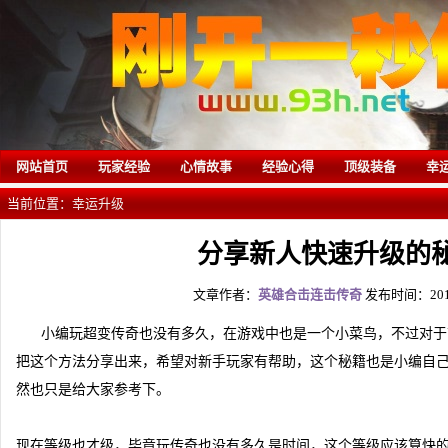
网站首页
玩家经验
心情故事
经验心得
顶级装备
幸
当前位置：
幸运升级
分享新人快速升级的
文章作者：
英雄合击连击传奇
发布时间：2017
小编玩
超变传奇
也没有多久，在游戏中也是一个小菜鸟，不过对于
把这个方法分享出来，希望对新手玩家有帮助，这个秘籍也是小编自
然也只是给大家参考下。
现在等级也才级，毕竟玩传奇也没有多久是时间，这个等级应该算快