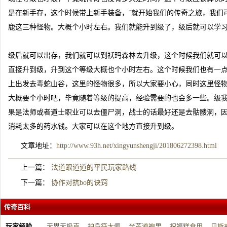
是在新手存，这个时候带上新手装备，´就开始我们的传奇之旅，我们
鹿这三种怪物。大概个小时左右。我们就能升到级了，级后就可以学
级后就可以出存，我们就可以到袄玛森林去升级，这个时候我们就可
直接升到级，升到这个等级大概也个小时左右。这个时候我们也有一
上出发去毒蛇山谷，这里的怪物很多，所以大家要小心，同时这里怪
大概要个小时吧，毕竟随着等级的提高，经验需要的也会多一些。级
果是法师或者道士职业可以去僵尸洞，战士的话最好还֮是去骷髅洞，
消耗太多的药水钱。大家可以在这个地方直接升到级。
文章地址：
http://www.93h.net/xingyunshengji/201806272398.html
上一篇：
法道跟道道的平民玩家路线
下一篇：
协作对抗bo的诀窍
传奇百科
玩家经验
天界无极克
护身符大佩
光芒道袍男
祝福糕食用
贝斯