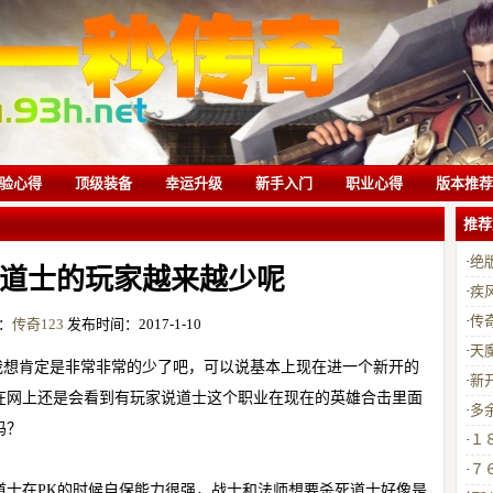
验心得
顶级装备
幸运升级
新手入门
职业心得
版本推荐
推荐
·
绝
道士的玩家越来越少呢
·
疾
·
传
：
传奇123
发布时间：2017-1-10
·
天
我想肯定是非常非常的少了吧，可以说基本上现在进一个新开的
·
新
在网上还是会看到有玩家说道士这个职业在现在的
英雄合击
里面
·
多
吗？
·
１
·
７
道士在PK的时候自保能力很强，战士和法师想要杀死道士好像是