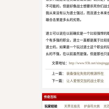
不可能的，但是好像战士想要杀死你们战
我从来没有认为道士强过，而且道士本来
雄合击
里是多幺的劣势。
道士可以说在以前确实是一个比较强悍的
个有多强的职业，道士一直都是属于比较
道士的，如果是一个玩过道士这个职业的
幺的不强，在以前虽然是强，但是那也只
文章地址：
http://www.93h.net/xinqing
上一篇：
装备强化失败的根源所在
下一篇：
让人爱恨交加的战士职业
传奇百科
玩家经验
天界无极克
护身符大佩
光