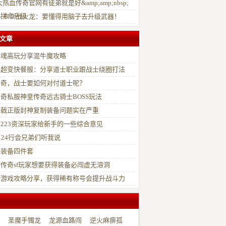
？
热血传奇官网有徒弟就是好&amp;amp;nbsp;
必拼命升级
丶８０战火龙：要懂得用脑子去升级武器！
文章
之魂高玩分享混牛魔攻略
费超变快餐服：分享道士职业跟战士绕圈打法
传奇，战士要如何对付道士呢？
奇私服神皇传奇远古骑士BOSS玩法
天戟正版封神复制装备问题实在严重
223资深玩家给新手的一些综合意见
o124行会兄弟们听我说
极装备四件套
传奇sf玩家想要获得装备必闯虚无溶洞
奇游戏攻略分享，获得稀有称号会提升战斗力
圣魔手镯龙
龙源血路闯
逆火麻痹孤