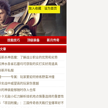
放入收藏
设为首页
技能技巧
顶级装备
新月传奇
文章
版新杀神恶魔：了解战士职业的优势和劣势
风神水各省石墓均可获取的实打实好用道具
奇新开私服
魔┉┉┉专属：玩家要如何修炼野蛮冲撞
开实战中威望高的玩家伤害越
余的神装能够随时存入仓库
８０无敌小红刀解析挂机地点慎重选择的重要性
６「项羽附魔」：三国传奇吞天殿打宝爆率好不