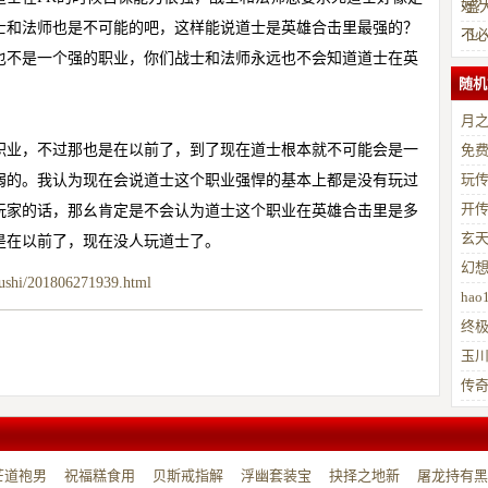
好
·
盛大
士和法师也是不可能的吧，这样能说道士是
英雄合击
里最强的？
不
·
１
也不是一个强的职业，你们战士和法师永远也不会知道道士在
英
随机
月
职业，不过那也是在以前了，到了现在道士根本就不可能会是一
免
玩
弱的。我认为现在会说道士这个职业强悍的基本上都是没有玩过
开传
玩家的话，那幺肯定是不会认为道士这个职业在
英雄合击
里是多
玄
是在以前了，现在没人玩道士了。
幻想
gushi/201806271939.html
ha
终
玉川
传
芒道袍男
祝福糕食用
贝斯戒指解
浮幽套装宝
抉择之地新
屠龙持有黑