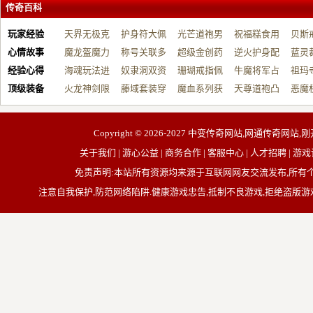
传奇百科
玩家经验
天界无极克
护身符大佩
光芒道袍男
祝福糕食用
贝斯
心情故事
制…
魔龙盔魔力
戴…
称号关联多
战…
超级金创药
帮…
逆火护身配
开…
蓝灵
经验心得
增…
海魂玩法进
元…
奴隶洞双资
带…
珊瑚戒指佩
祝…
牛魔将军占
台…
祖玛
顶级装备
阶…
火龙神剑限
源…
藤域套装穿
戴…
魔血系列获
占…
天尊道袍凸
动…
恶魔
制…
戴…
取…
显…
有…
Copyright © 2026-2027
中变传奇网站,网通传奇网站,刚
关于我们 | 游心公益 | 商务合作 | 客服中心 | 人才招聘
免责声明:本站所有资源均来源于互联网网友交流发布,所
注意自我保护,防范网络陷阱.健康游戏忠告,抵制不良游戏,拒绝盗版游戏