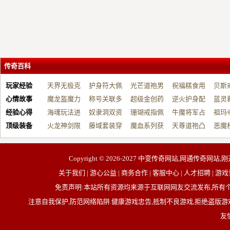
传奇百科
玩家经验
天界无极克
护身符大佩
光芒道袍男
祝福糕食用
贝斯
心情故事
制…
魔龙盔魔力
戴…
称号关联多
战…
超级金创药
帮…
逆火护身配
开…
蓝灵
经验心得
增…
海魂玩法进
元…
奴隶洞双资
带…
珊瑚戒指佩
祝…
牛魔将军占
台…
祖玛
顶级装备
阶…
火龙神剑限
源…
藤域套装穿
戴…
魔血系列获
占…
天尊道袍凸
动…
恶魔
制…
戴…
取…
显…
有…
Copyright © 2026-2027
中变传奇网站,网通传奇网站,刚
关于我们 | 游心公益 | 商务合作 | 客服中心 | 人才招聘
免责声明:本站所有资源均来源于互联网网友交流发布,所
注意自我保护,防范网络陷阱.健康游戏忠告,抵制不良游戏,拒绝盗版游戏
友