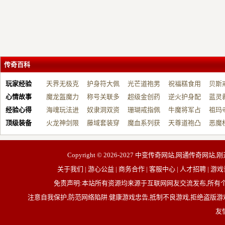
传奇百科
玩家经验
天界无极克
护身符大佩
光芒道袍男
祝福糕食用
贝斯
心情故事
制…
魔龙盔魔力
戴…
称号关联多
战…
超级金创药
帮…
逆火护身配
开…
蓝灵
经验心得
增…
海魂玩法进
元…
奴隶洞双资
带…
珊瑚戒指佩
祝…
牛魔将军占
台…
祖玛
顶级装备
阶…
火龙神剑限
源…
藤域套装穿
戴…
魔血系列获
占…
天尊道袍凸
动…
恶魔
制…
戴…
取…
显…
有…
Copyright © 2026-2027
中变传奇网站,网通传奇网站,刚
关于我们 | 游心公益 | 商务合作 | 客服中心 | 人才招聘
免责声明:本站所有资源均来源于互联网网友交流发布,所
注意自我保护,防范网络陷阱.健康游戏忠告,抵制不良游戏,拒绝盗版游戏
友