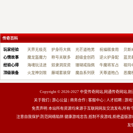
传奇百科
玩家经验
天界无极克
护身符大佩
光芒道袍男
祝福糕食用
贝斯
心情故事
制…
魔龙盔魔力
戴…
称号关联多
战…
超级金创药
帮…
逆火护身配
开…
蓝灵
经验心得
增…
海魂玩法进
元…
奴隶洞双资
带…
珊瑚戒指佩
祝…
牛魔将军占
台…
祖玛
顶级装备
阶…
火龙神剑限
源…
藤域套装穿
戴…
魔血系列获
占…
天尊道袍凸
动…
恶魔
制…
戴…
取…
显…
有…
Copyright © 2026-2027
中变传奇网站,网通传奇网站,刚
关于我们 | 游心公益 | 商务合作 | 客服中心 | 人才招聘
免责声明:本站所有资源均来源于互联网网友交流发布,所
注意自我保护,防范网络陷阱.健康游戏忠告,抵制不良游戏,拒绝盗版游戏
友