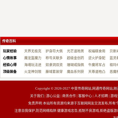
传奇百科
玩家经验
天界无极克
护身符大佩
光芒道袍男
祝福糕食用
贝斯
心情故事
制…
魔龙盔魔力
戴…
称号关联多
战…
超级金创药
帮…
逆火护身配
开…
蓝灵
经验心得
增…
海魂玩法进
元…
奴隶洞双资
带…
珊瑚戒指佩
祝…
牛魔将军占
台…
祖玛
顶级装备
阶…
火龙神剑限
源…
藤域套装穿
戴…
魔血系列获
占…
天尊道袍凸
动…
恶魔
制…
戴…
取…
显…
有…
Copyright © 2026-2027
中变传奇网站,网通传奇网站,刚
关于我们 | 游心公益 | 商务合作 | 客服中心 | 人才招聘
免责声明:本站所有资源均来源于互联网网友交流发布,所
注意自我保护,防范网络陷阱.健康游戏忠告,抵制不良游戏,拒绝盗版游戏
友