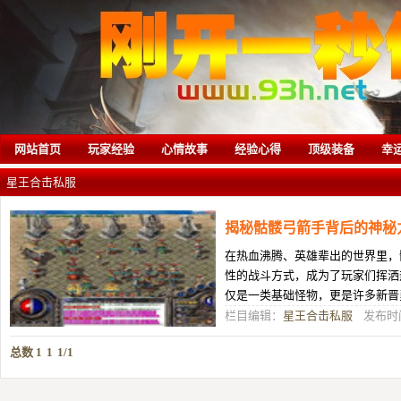
网站首页
玩家经验
心情故事
经验心得
顶级装备
幸
星王合击私服
揭秘骷髅弓箭手背后的神秘
在热血沸腾、英雄辈出的世界里，
性的战斗方式，成为了玩家们挥洒
仅是一类基础怪物，更是许多新晋
远程攻击型对手。骷髅弓箭手的形
栏目编辑：
星王合击私服
发布时间
总数 1
1
1/1