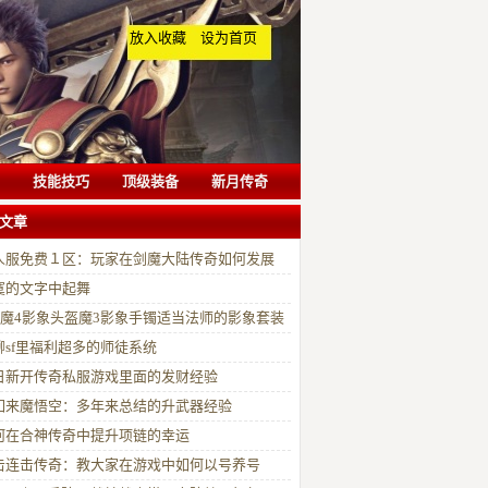
放入收藏
设为首页
技能技巧
顶级装备
新月传奇
文章
人服免费１区：玩家在剑魔大陆传奇如何发展
寞的文字中起舞
pk魔4影象头盔魔3影象手镯适当法师的影象套装
聊sf里福利超多的师徒系统
日新开传奇私服游戏里面的发财经验
如来魔悟空：多年来总结的升武器经验
何在合神传奇中提升项链的幸运
击连击传奇：教大家在游戏中如何以号养号