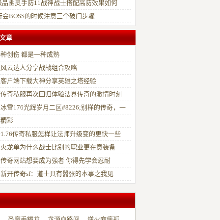
jj极品幽灵手防11战神战士搭配高防效果如何
行会BOSS的时候注意三个破门步骤
文章
种创伤 都是一种成熟
服风云达人分享战战组合攻略
通客户端下载大神分享英雄之塔经验
页传奇私服再次回归体验法界传奇的激情时刻
冰雪176光辉岁月二区#8226;别样的传奇，一
的精彩
事会
1.76传奇私服怎样让法师升级变的更快一些
双火龙单为什么战士比别的职业更在意装备
传奇网站想要成为强者 你得先学会忍耐
新开传奇sf：道士具有嚣张的本事之我见
二）
圣魔手镯龙
龙源血路闯
逆火麻痹孤