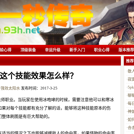
验心得
顶级装备
幸运升级
新手入门
职业心得
版本推荐
推荐
·
散
这个技能效果怎么样？
·
寂
·
5
：
强效太阳水
发布时间：2017-3-25
·
聊
法师职业。当玩家在使用冰咆哮的时候，需要注意他可以和寒冰
·
每
如果对每个技能都有充分了解的话，能够将这种技能原本的伤
·
神
们整体刷图是有巨大帮助的。
·
如
·
合
在适当的情况之下也能够减缓敌人的命中率，如果怪物的命中率