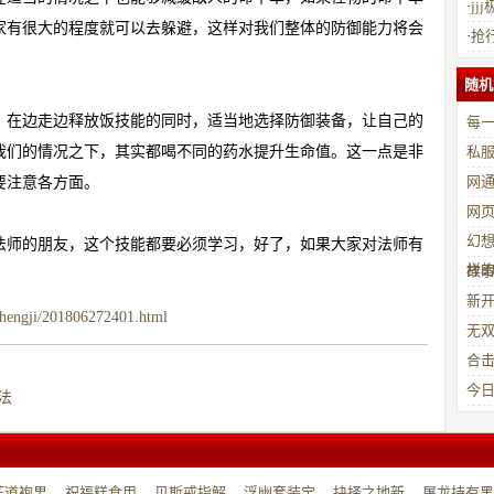
·
j
家有很大的程度就可以去躲避，这样对我们整体的防御能力将会
·
抢
随机
，在边走边释放饭技能的同时，适当地选择防御装备，让自己的
每一
我们的情况之下，其实都喝不同的药水提升生命值。这一点是非
私
网
要注意各方面。
网
幻想
法师的朋友，这个技能都要必须学习，好了，如果大家对法师有
样
故
新开
shengji/201806272401.html
无
合击
今日
法
（
芒道袍男
祝福糕食用
贝斯戒指解
浮幽套装宝
抉择之地新
屠龙持有黑