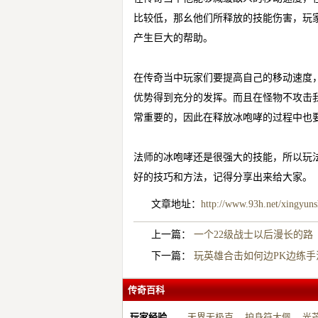
比较低，那幺他们所释放的技能伤害，玩
产生巨大的帮助。
在传奇当中玩家们要提高自己的移动速度
优势得到充分的发挥。而且在怪物不攻击
常重要的，因此在释放冰咆哮的过程中也
法师的冰咆哮还是很强大的技能，所以玩
好的技巧和方法，记得分享出来给大家。
文章地址：
http://www.93h.net/xingyun
上一篇：
一个22级战士以后漫长的路
下一篇：
玩英雄合击如何边PK边练手
传奇百科
玩家经验
天界无极克
护身符大佩
光