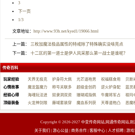
3
下一页
1/3
文章地址：
http://www.93h.net/kyed1/19066.html
上一篇：
三枚加魔法极品属性的特戒除了特殊确实没啥亮点
下一篇：
十二区的第一道士是伊人风采那么第一战士是谁呢？
传奇百科
玩家经验
天界无极克
护身符大佩
光芒道袍男
祝福糕食用
贝斯
心情故事
制…
魔龙盔魔力
戴…
称号关联多
战…
超级金创药
帮…
逆火护身配
开…
蓝灵
经验心得
增…
海魂玩法进
元…
奴隶洞双资
带…
珊瑚戒指佩
祝…
牛魔将军占
台…
祖玛
顶级装备
阶…
火龙神剑限
源…
藤域套装穿
戴…
魔血系列获
占…
天尊道袍凸
动…
恶魔
制…
戴…
取…
显…
有…
Copyright © 2026-2027
中变传奇网站,网通传奇网站,刚
关于我们 | 游心公益 | 商务合作 | 客服中心 | 人才招聘