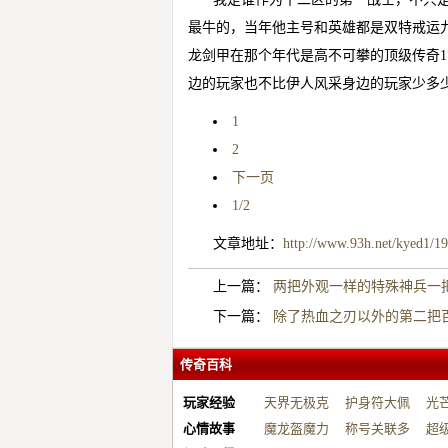
最牛的，当年他主号和英雄都是双特戒运
龙剑甲在那个年代是高不可攀的顶级传奇1
边的玩家也不比伊人风采身边的玩家少多
1
2
下一页
1/2
文章地址：
http://www.93h.net/kyed1/1
上一篇：
两把外观一样的特殊神兵一
下一篇：
除了热血之刃以外的第二把
传奇百科
玩家经验
天界无极克
护身符大佩
光
心情故事
制…
魔龙盔魔力
戴…
称号关联多
战
超