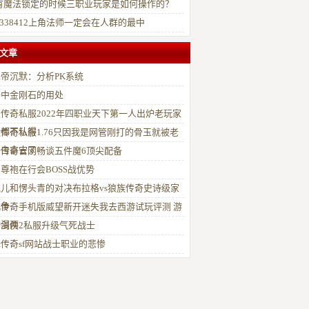
有魔法锁定的时候三职业玩家是如何操作的？
2338412上角法师一定会在人群的最中
文章
帝沉默：分析PK系统
奇中金刚石的用处
传奇私服2022年四职业天下第一人出炉老玩家
计都不认得
传奇私服1.76只因我是网管刚打的骨玉就被老
白白拿去了
始传奇官网畅谈五件魔6顶尖配备
尊袍在行会BOSS战优势
儿和愣头青的对决布拉格vs狼族传奇史诗级家
战争
血传奇手机版威望新开迷失我去西游试玩评测 游
动漫两
士剑侠2私服升级气死战士
传奇sf网站战士职业的悲惨