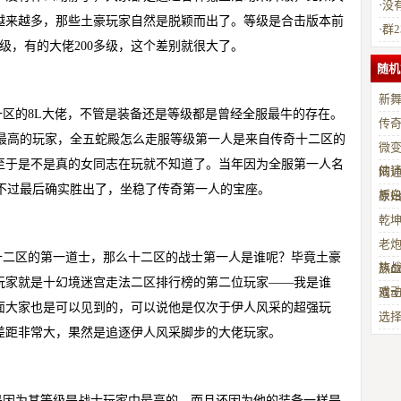
·
没
越来越多，那些土豪玩家自然是脱颖而出了。等级是合击版本前
·
群
级，有的大佬200多级，这个差别就很大了。
随机
新舞
区的8L大佬，不管是装备还是等级都是曾经全服最牛的存在。
传
级最高的玩家，全五蛇殿怎么走服等级第一人是来自传奇十二区的
微变
至于是不是真的女同志在玩就不知道了。当年因为全服第一人名
估
网通
，不过最后确实胜出了，坐稳了传奇第一人的宝座。
板
原
乾坤
老炮
十二区的第一道士，那么十二区的战士第一人是谁呢？毕竟土豪
族
热
玩家就是十幻境迷宫走法二区排行榜的第二位玩家——我是谁
戏
道
面大家也是可以见到的，可以说他是仅次于伊人风采的超强玩
选择
差距非常大，果然是追逐伊人风采脚步的大佬玩家。
是因为其等级是战士玩家中最高的，而且还因为他的装备一样是