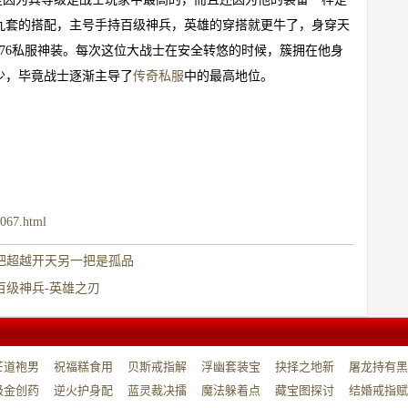
九套的搭配，主号手持百级神兵，英雄的穿搭就更牛了，身穿天
76私服神装。每次这位大战士在安全转悠的时候，簇拥在他身
少，毕竟战士逐渐主导了
传奇私服
中的最高地位。
9067.html
把超越开天另一把是孤品
百级神兵-英雄之刃
芒道袍男
祝福糕食用
贝斯戒指解
浮幽套装宝
抉择之地新
屠龙持有黑
…
级金创药
帮…
逆火护身配
开…
蓝灵裁决擂
箱…
魔法躲着点
服…
藏宝图探讨
暗…
结婚戒指赋