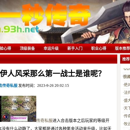
验心得
顶级装备
幸运升级
新手入门
职业心得
版本推荐
推荐
·
ww
伊人风采那么第一战士是谁呢？
低
·
只
·
绝
击传奇私服
发布时间：2023-9-26 20:02:15
·
法
·
盛
·
天
·
传
传奇私服
进入合击版本之后玩家的等级开
·
牧
本没有什么动静了，大家都是通过各种氪金活动来升级，比如天