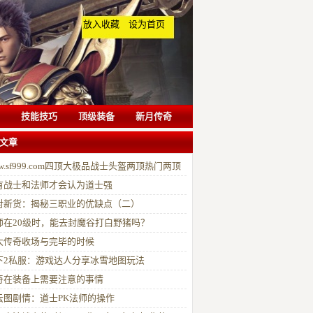
放入收藏
设为首页
技能技巧
顶级装备
新月传奇
文章
w.sf999.com四顶大极品战士头盔两顶热门两顶
调
有战士和法师才会认为道士强
对新货：揭秘三职业的优缺点（二）
师在20级时，能去封魔谷打白野猪吗？
大传奇收场与完毕的时候
下2私服：游戏达人分享冰雪地图玩法
奇在装备上需要注意的事情
云图剧情：道士PK法师的操作