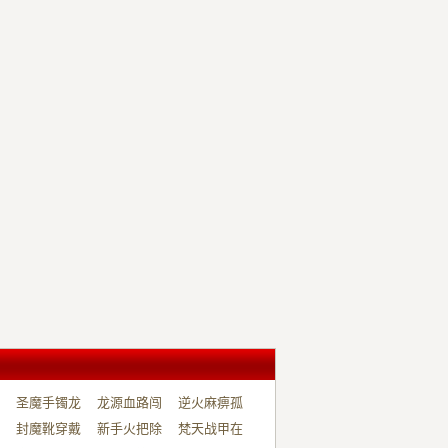
圣魔手镯龙
龙源血路闯
逆火麻痹孤
影…
封魔靴穿戴
荡…
新手火把除
零…
梵天战甲在