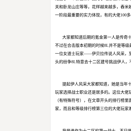
关和卧龙山庄等等，花样越来越多，舂米
一阶段最重要的实力体现，有的大佬100多
大家都知道后期的氪金第一人是传奇十
不过在合击版本初期的时候8L并不是等
一位女道士玩家——伊贝拉传说人风采，
头的纷争8L特意去十二区建号挑战伊人
提起伊人风采大家都知道，她是当年
玩家选择战士职业还是居多的。这位大佬
（有特殊符号），在文章开头的排行榜里
家，而且和等级排行榜第三位的大佬玩家
我是谁作为十二区的第一战士，不只