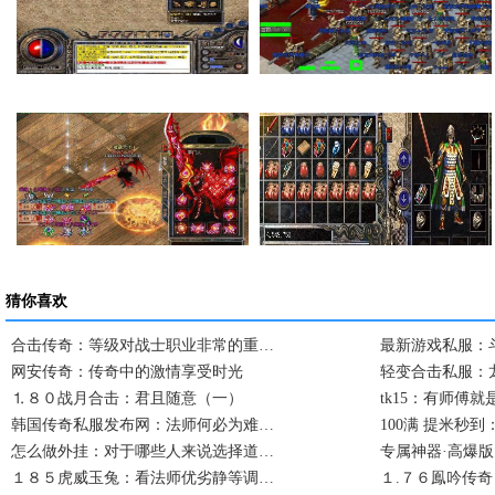
在传奇私服里面如何…
法师的感化也就是提…
卧龙山庄卧龙庄主击…
复古传奇私服一次完…
猜你喜欢
合击传奇：等级对战士职业非常的重…
最新游戏私服：
网安传奇：传奇中的激情享受时光
轻变合击私服：
⒈８０战月合击：君且随意（一）
tk15：有师傅
韩国传奇私服发布网：法师何必为难…
100满 提米秒
怎么做外挂：对于哪些人来说选择道…
专属神器·高爆
１８５虎威玉兔：看法师优劣静等调…
１.７６鳯吟传