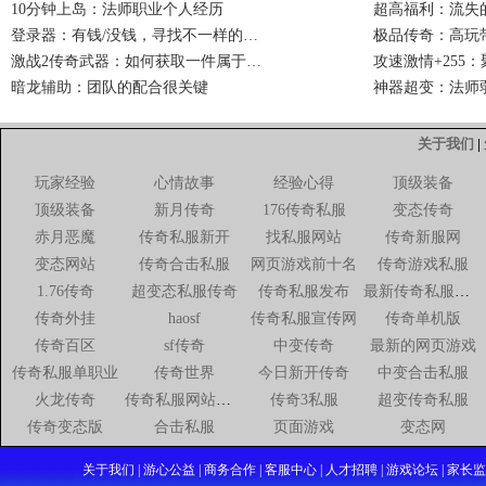
10分钟上岛：法师职业个人经历
超高福利：流失
登录器：有钱/没钱，寻找不一样的…
极品传奇：高玩
激战2传奇武器：如何获取一件属于…
攻速激情+255
暗龙辅助：团队的配合很关键
神器超变：法师
关于我们
|
玩家经验
心情故事
经验心得
顶级装备
顶级装备
新月传奇
176传奇私服
变态传奇
赤月恶魔
传奇私服新开
找私服网站
传奇新服网
变态网站
传奇合击私服
网页游戏前十名
传奇游戏私服
1.76传奇
超变态私服传奇
传奇私服发布
最新传奇私服网站
传奇外挂
haosf
传奇私服宣传网
传奇单机版
传奇百区
sf传奇
中变传奇
最新的网页游戏
传奇私服单职业
传奇世界
今日新开传奇
中变合击私服
火龙传奇
传奇私服网站新开网
传奇3私服
超变传奇私服
传奇变态版
合击私服
页面游戏
变态网
关于我们 | 游心公益 | 商务合作 | 客服中心 | 人才招聘 | 游戏论坛