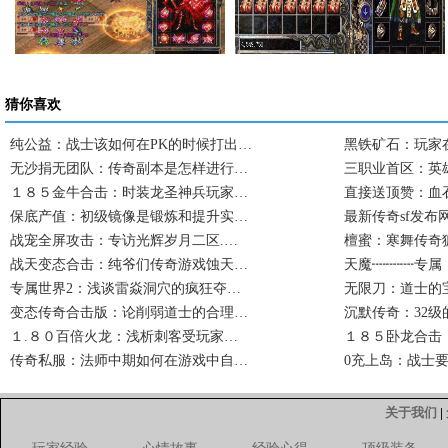
卧龙山庄卧龙庄主击…
复古传奇私服一次完…
猜你喜欢
纯公益：战士该如何在PK的时候打出…
黑铁矿石：玩家
无沙捐无团队：传奇副本是怎样进行…
三职业首区：英
１８５金牛合击：时装龙圣神兵玩家…
直接送顶赞：血
保底产值：初级镜像是锻炼和提升实…
最新传奇sf发布网
战宠全屏攻击：专访光辉岁月二区.…
檀蜜：寒舞传奇
战天变态合击：纯爷们传奇游戏蚀天…
天魔┉┉┉专属
专属世界2：浅谈雷焱洞穴的疯狂夺…
无限刀：道士的
变态传奇合击版：论削弱道士的合理…
沉默传奇：32
１.８０百倍火龙：浅析刺客受玩家…
１８５卧龙合击
传奇私服：法师中期如何在游戏中自…
0充上岛：战士
关于我们
|