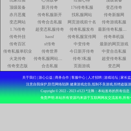
玩家经验
心情故事
经验心得
顶级装备
顶级装备
新月传奇
176传奇私服
变态传奇
赤月恶魔
传奇私服新开
找私服网站
传奇新服网
变态网站
传奇合击私服
网页游戏前十名
传奇游戏私服
1.76传奇
超变态私服传奇
传奇私服发布
最新传奇私服网站
传奇外挂
haosf
传奇私服宣传网
传奇单机版
传奇百区
sf传奇
中变传奇
最新的网页游戏
传奇私服单职业
传奇世界
今日新开传奇
中变合击私服
火龙传奇
传奇私服网站新开网
传奇3私服
超变传奇私服
传奇变态版
合击私服
页面游戏
变态网
关于我们 | 游心公益 | 商务合作 | 客服中心 | 人才招聘 | 游戏论坛
注意自我保护,防范网络陷阱.健康游戏忠告,抵制不良游戏,拒绝盗版游
Copyright © 2022 - 2023
sf123
*注释：本站发布的所有信息
免责声明:本站所有资源均来源于互联网网友交流发布,所