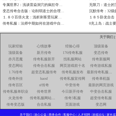
专属世界2：浅谈雷焱洞穴的疯狂夺…
无限刀：道士的
变态传奇合击版：论削弱道士的合理…
沉默传奇：32
１.８０百倍火龙：浅析刺客受玩家…
１８５卧龙合击
传奇私服：法师中期如何在游戏中自…
0充上岛：战士
关于我们
|
玩家经验
心情故事
经验心得
顶级装备
顶级装备
新月传奇
176传奇私服
变态传奇
赤月恶魔
传奇私服新开
找私服网站
传奇新服网
变态网站
传奇合击私服
网页游戏前十名
传奇游戏私服
1.76传奇
超变态私服传奇
传奇私服发布
最新传奇私服网站
传奇外挂
haosf
传奇私服宣传网
传奇单机版
传奇百区
sf传奇
中变传奇
最新的网页游戏
传奇私服单职业
传奇世界
今日新开传奇
中变合击私服
火龙传奇
传奇私服网站新开网
传奇3私服
超变传奇私服
传奇变态版
合击私服
页面游戏
变态网
关于我们 | 游心公益 | 商务合作 | 客服中心 | 人才招聘 | 游戏论坛