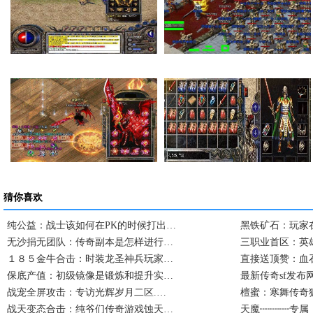
在传奇私服里面如何…
法师的感化也就是提…
卧龙山庄卧龙庄主击…
复古传奇私服一次完…
猜你喜欢
纯公益：战士该如何在PK的时候打出…
黑铁矿石：玩家
无沙捐无团队：传奇副本是怎样进行…
三职业首区：英
１８５金牛合击：时装龙圣神兵玩家…
直接送顶赞：血
保底产值：初级镜像是锻炼和提升实…
最新传奇sf发布网
战宠全屏攻击：专访光辉岁月二区.…
檀蜜：寒舞传奇
战天变态合击：纯爷们传奇游戏蚀天…
天魔┉┉┉专属