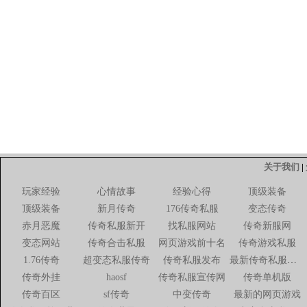
关于我们
|
玩家经验
心情故事
经验心得
顶级装备
顶级装备
新月传奇
176传奇私服
变态传奇
赤月恶魔
传奇私服新开
找私服网站
传奇新服网
变态网站
传奇合击私服
网页游戏前十名
传奇游戏私服
1.76传奇
超变态私服传奇
传奇私服发布
最新传奇私服网站
传奇外挂
haosf
传奇私服宣传网
传奇单机版
传奇百区
sf传奇
中变传奇
最新的网页游戏