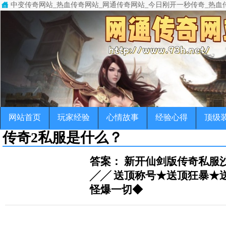
中变传奇网站_热血传奇网站_网通传奇网站_今日刚开一秒传奇_热血
中变传奇网站(www.93h.net)专注于变态传奇,超级变态传奇,超变
传奇，变态传奇，单职业传奇，超变传奇，宠物传奇，微变传奇，公益
网站首页
玩家经验
心情故事
经验心得
顶级
传奇2私服是什么？
答案： 新开仙剑版传奇私服
╱╱ 送顶称号★送顶狂暴★送
怪爆一切◆