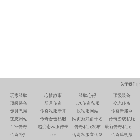
关于我们
|
玩家经验
心情故事
经验心得
顶级装备
顶级装备
新月传奇
176传奇私服
变态传奇
赤月恶魔
传奇私服新开
找私服网站
传奇新服网
变态网站
传奇合击私服
网页游戏前十名
传奇游戏私服
1.76传奇
超变态私服传奇
传奇私服发布
最新传奇私服网站
传奇外挂
haosf
传奇私服宣传网
传奇单机版