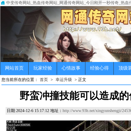
中变传奇网站_热血传奇网站_网通传奇网站_今日刚开一秒传奇_热血
中变传奇网站(www.93h.net)专注于变态传奇,超级变态传奇,超变
传奇，变态传奇，单职业传奇，超变传奇，宠物传奇，微变传奇，公益
网站首页
玩家经验
心情故事
经验心得
顶级
您当前所在的位置：
首页
>
幸运升级
> 正文
野蛮冲撞技能可以造成的
日期:
2024-12-6 15:17:12 地址：
http://www.93h.net/xingyunshengji/2453