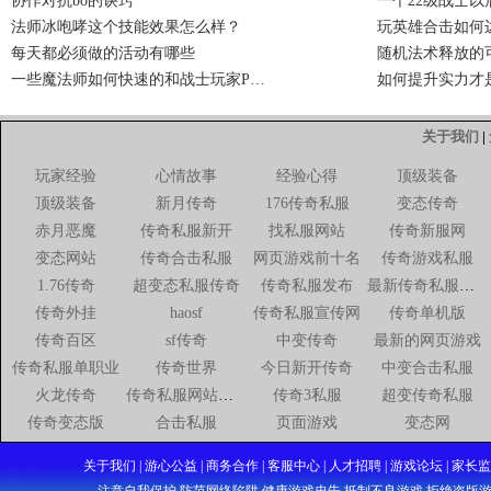
协作对抗bo的诀窍
一个22级战士以
法师冰咆哮这个技能效果怎么样？
玩英雄合击如何
每天都必须做的活动有哪些
随机法术释放的
一些魔法师如何快速的和战士玩家P…
如何提升实力才
关于我们
|
玩家经验
心情故事
经验心得
顶级装备
顶级装备
新月传奇
176传奇私服
变态传奇
赤月恶魔
传奇私服新开
找私服网站
传奇新服网
变态网站
传奇合击私服
网页游戏前十名
传奇游戏私服
1.76传奇
超变态私服传奇
传奇私服发布
最新传奇私服网站
传奇外挂
haosf
传奇私服宣传网
传奇单机版
传奇百区
sf传奇
中变传奇
最新的网页游戏
传奇私服单职业
传奇世界
今日新开传奇
中变合击私服
火龙传奇
传奇私服网站新开网
传奇3私服
超变传奇私服
传奇变态版
合击私服
页面游戏
变态网
关于我们 | 游心公益 | 商务合作 | 客服中心 | 人才招聘 | 游戏论坛
注意自我保护,防范网络陷阱.健康游戏忠告,抵制不良游戏,拒绝盗版游