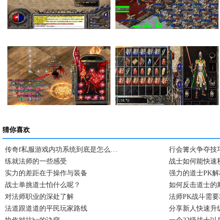
在传奇私服里面如何…
法师的感化也就是提…
卧龙山庄卧龙庄主击…
复古传奇私服一次完…
猜你喜欢
传奇f私服游戏内功系统到底是怎么…
行会篝火争夺技
练就法师的一些感受
战士如何能快速
实力的差距在于操作与装备
强力的道士PK解
战士单挑道士怕什么呢？
如何反击道士的
对法师职业的深处了解
法师PK战斗需
法道跟道道的平民玩家路线
分享新人快速升